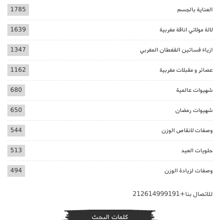
العناية بالجسم
1785
لالة مولاتي اناقة مغربية
1639
ازياء فساتين القفطان المغربي
1347
عصائر و مقبلات مغربية
1162
شهيوات عالمية
680
شهيوات رمضان
650
وصفات لانقاص الوزن
544
حلويات العيد
513
وصفات لزيادة الوزن
494
للاتصال بنا+212614999191
كلمات البحث