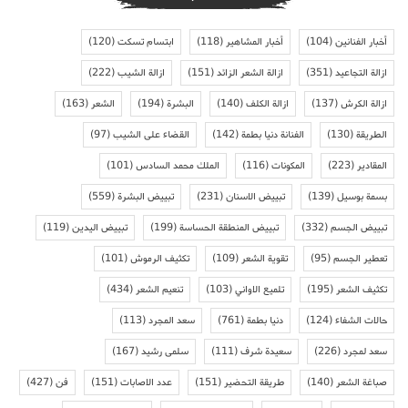
أخبار الفنانين
(104)
أخبار المشاهير
(118)
ابتسام تسكت
(120)
ازالة التجاعيد
(351)
ازالة الشعر الزائد
(151)
ازالة الشيب
(222)
ازالة الكرش
(137)
ازالة الكلف
(140)
البشرة
(194)
الشعر
(163)
الطريقة
(130)
الفنانة دنيا بطمة
(142)
القضاء على الشيب
(97)
المقادير
(223)
المكونات
(116)
الملك محمد السادس
(101)
بسمة بوسيل
(139)
تبييض الاسنان
(231)
تبييض البشرة
(559)
تبييض الجسم
(332)
تبييض المنطقة الحساسة
(199)
تبييض اليدين
(119)
تعطير الجسم
(95)
تقوية الشعر
(109)
تكثيف الرموش
(101)
تكثيف الشعر
(195)
تلميع الاواني
(103)
تنعيم الشعر
(434)
حالات الشفاء
(124)
دنيا بطمة
(761)
سعد المجرد
(113)
سعد لمجرد
(226)
سعيدة شرف
(111)
سلمى رشيد
(167)
صباغة الشعر
(140)
طريقة التحضير
(151)
عدد الاصابات
(151)
فن
(427)