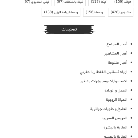
فوائد
(109)
كيكة
(117)
كيكة بالشكلاط
(97)
ليلى الحديوي
(97)
مشاهير
(428)
وصفة
(156)
وصفة لزيادة الوزن
(138)
تصنيفات
أخبار المجتمع
أخبار المشاهير
أخبار متنوعة
ازياء فساتين القفطان المغربي
اكسسوارات ومجوهرات وعطور
الحمل و الولادة
الحياة الزوجية
الطبخ و حلويات جزائرية
العروس المغربية
العناية بالبشرة
العناية بالجسم