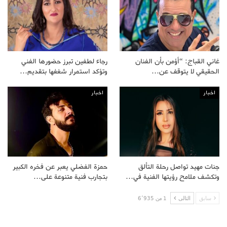
غاني القباج: “أؤمن بأن الفنان
رجاء لطفين تبرز حضورها الفني
الحقيقي لا يتوقف عن…
وتؤكد استمرار شغفها بتقديم…
اخبار
اخبار
جنات مهيد تواصل رحلة التألق
حمزة الفضلي يعبر عن فخره الكبير
وتكشف ملامح رؤيتها الفنية في…
بتجارب فنية متنوعة على…
سابق
التالى
1 من 6٬935