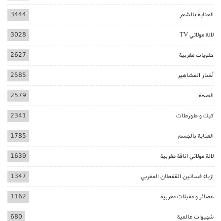
العناية بالشعر
3444
لالة مولاتي TV
3028
حلويات مغربية
2627
أخبار المشاهير
2585
الصحة
2579
كيك و طورطات
2341
العناية بالجسم
1785
لالة مولاتي اناقة مغربية
1639
ازياء فساتين القفطان المغربي
1347
عصائر و مقبلات مغربية
1162
شهيوات عالمية
680