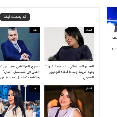
قد يعجبك ايضا
اخبار
اخبار
شف
سم
الفيلم السينمائي “السمطة كدور”
يسري المراكشي يعبر عن تمي
يعيد كريمة وساط للقاء الجمهور
الفني في مسلسل “منال”
المغربي
ويكشف تفاصيل جديدة عن
اخبار
اخبار