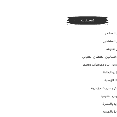
تصنيفات
 المجتمع
ر المشاهير
 متنوعة
ء فساتين القفطان المغربي
وارات ومجوهرات وعطور
 و الولادة
ة الزوجية
خ و حلويات جزائرية
وس المغربية
ية بالبشرة
اية بالجسم