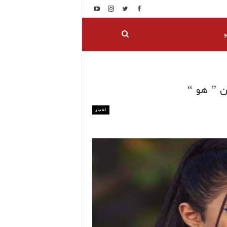
و
ن ” هو “
اخبار