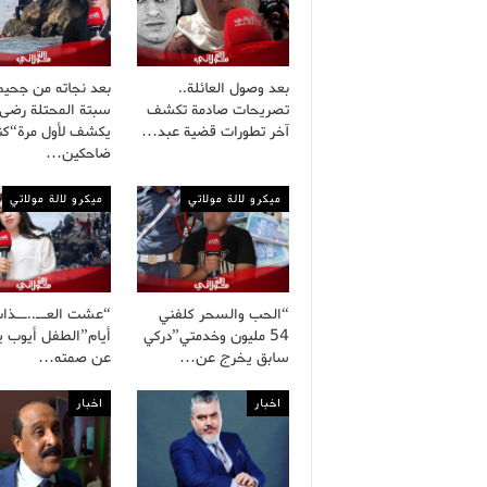
بعد وصول العائلة..
بعد نجاته من جحيم
تصريحات صادمة تكشف
سبتة المحتلة رضى
آخر تطورات قضية عبد…
يكشف لأول مرة“كنا
ضاحكين…
ميكرو لالة مولاتي
ميكرو لالة مولاتي
“الحب والسحر كلفني
54 مليون وخدمتي”دركي
أيام”الطفل أيوب 
سابق يخرج عن…
عن صمته…
اخبار
اخبار