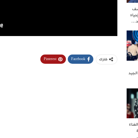
شف
ياء
كد…
Pinterest
Facebook
شارك
الجيد
غناء