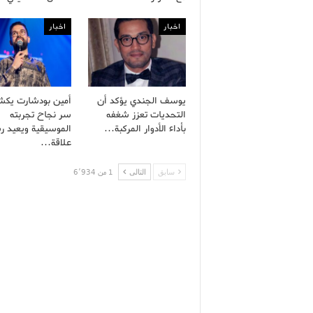
اخبار
اخبار
يوسف الجندي يؤكد أن
أمين بودشارت يك
التحديات تعزز شغفه
سر نجاح تجربته
بأداء الأدوار المركبة…
الموسيقية ويعيد ر
علاقة…
سابق
التالى
1 من 6٬934