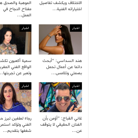
الاختلاف ويكشف تفاصيل
الموهبة والصدق هم
اختياراته الفنية…
مفتاح النجاح في
العمل…
اخبار
اخبار
هند السداسي: “أبحث
سمية أكعبون تكش
دائما عن أعمال تحمل
الواقع الفني المغرب
بصمتي وتلامس…
وتعبر عن تجربتها…
اخبار
اخبار
غاني القباج: “أؤمن بأن
رجاء لطفين تبرز ح
الفنان الحقيقي لا يتوقف
الفني وتؤكد استمرا
عن…
شغفها بتقديم…