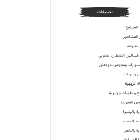
تصنيفات
 المجتمع
ر المشاهير
 متنوعة
ء فساتين القفطان المغربي
وارات ومجوهرات وعطور
 و الولادة
ة الزوجية
خ و حلويات جزائرية
وس المغربية
ية بالبشرة
اية بالجسم
ية بالشعر
ة المسلمة