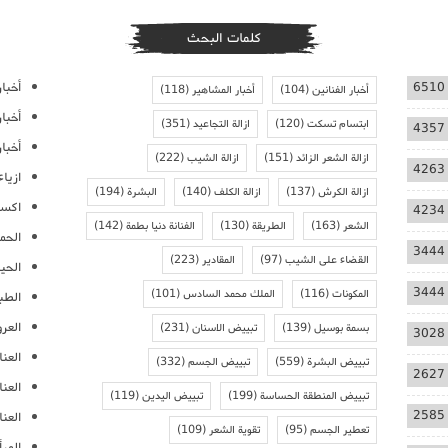
كلمات البحث
أخبار
6510
أخبار الفنانين
(104)
أخبار المشاهير
(118)
أخبا
ابتسام تسكت
(120)
ازالة التجاعيد
(351)
4357
أخبار
ازالة الشعر الزائد
(151)
ازالة الشيب
(222)
4263
ازيا
ازالة الكرش
(137)
ازالة الكلف
(140)
البشرة
(194)
اكسس
4234
الشعر
(163)
الطريقة
(130)
الفنانة دنيا بطمة
(142)
الحمل
3444
القضاء على الشيب
(97)
المقادير
(223)
الحيا
3444
المكونات
(116)
الملك محمد السادس
(101)
الطب
العر
بسمة بوسيل
(139)
تبييض الاسنان
(231)
3028
العنا
تبييض البشرة
(559)
تبييض الجسم
(332)
2627
العن
تبييض المنطقة الحساسة
(199)
تبييض اليدين
(119)
2585
العنا
تعطير الجسم
(95)
تقوية الشعر
(109)
المرأ