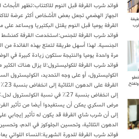
فوائد شرب القرفة قبل النوم للاكتئاب:تظهر الأبحاث ا
الجهاز الهضمي تجعل بعض الأشخاص أكثر عرضة للا
طيفة
القرفة يوميا قبل النوم يقتل البكتيريا ويساعد على من
طرب
فوائد شرب القرفة للجنس:استخدمت القرفة كمنشط ج
الجنسية. لهذا أسهل طريقة لتمتع بهذه الفائدة من 
مرة واحدة يوميا والنتيجة ستكون زيادة كبيرة في الو
فوائد شرب القرفة للكوليسترول:لا يزال هناك الكثير 
الكوليسترول، أو على وجه التحديد، الكوليسترول الس
خطو
وتفتح
إلى انخفاض بنسبة 27٪ في نسبة الكولست
مرض السكري يمكن أن يستفيدوا أيضا من تأثير القرف
إلى أن شرب شاي القرفة قد يكون له تأثير إيجابي عل
الدهون الثلاثية، وتحسين الجلوكوز في الدم، وتحسي
فوائد شرب القرفة للدورة الشهرية:النساء اللواتي يع