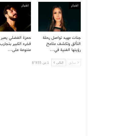
اخبار
اخبار
جنات مهيد تواصل رحلة
حمزة الفضلي يعبر
التألق وتكشف ملامح
فخره الكبير بتجارب 
رؤيتها الفنية في…
متنوعة على…
سابق
التالى
1 من 6٬935