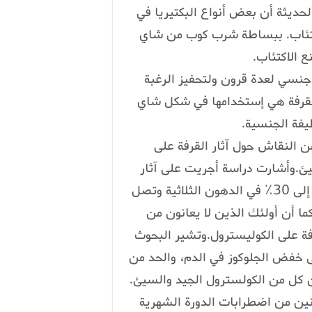
لحديثة أن بعض أنواع البكتيريا في
كتئاب. ببساطة شرب كوب من شاي
ع الاكتئاب.
نسي لعدة قرون ولتحفيز الرغبة
القرفة هي إستخدامها في شكل شاي
ظيفة الجنسية.
من النقاش حول آثار القرفة على
يئ.وأشارت دراسة أجريت على آثار
القرفة على الدهون الثلاثية إلى انخفاض بنسبة 23٪ إلى 30٪ في الدهون الثلاثية وتصل
رول لدل.كما أن أولئك الذين لا يعانون من
ة على الكوليسترول.وتشير البحوث
ى خفض الجلوكوز في الدم، والحد من
ن كل من الكولسترول الجيد والسيئ.
انين من اضطرابات الدورة الشهرية