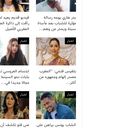
بدر هاري يوجه رسالة
فيديو قديم يعيد ل
مؤثرة للشباب بعد مأساة
رأفت إلى ذاكرة ال
سبتة ويحذر من وهم…
المغربي الأصيل
اخبار
اخبار
بلقيس فتحي: “المغرب
ابتسام العروسي ت
مصدر إلهام وجمهوره من
بثبات نحو السينما 
أكثر…
مجالا جديدا في…
اخبار
اخبار
الشاب يونس يراهن على
منى فتو تكشف أن