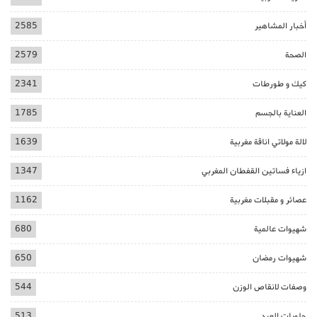
أخبار المشاهير
2585
الصحة
2579
كيك و طورطات
2341
العناية بالجسم
1785
لالة مولاتي اناقة مغربية
1639
ازياء فساتين القفطان المغربي
1347
عصائر و مقبلات مغربية
1162
شهيوات عالمية
680
شهيوات رمضان
650
وصفات لانقاص الوزن
544
حلويات العيد
513