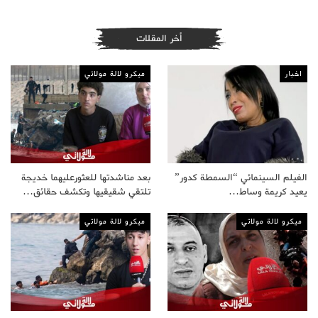
أخر المقلات
اخبار
ميكرو لالة مولاتي
الفيلم السينمائي “السمطة كدور”
بعد مناشدتها للعثورعليهما خديجة
يعيد كريمة وساط…
تلتقي شقيقيها وتكشف حقائق…
ميكرو لالة مولاتي
ميكرو لالة مولاتي