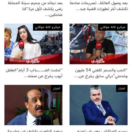
بعد وصول العائلة.. تصريحات صادمة
بعد نجاته من جحيم سبتة المحتلة
تكشف آخر تطورات قضية عبد…
رضى يكشف لأول مرة“كنا
ضاحكين…
ميكرو لالة مولاتي
ميكرو لالة مولاتي
“الحب والسحر كلفني 54 مليون
“عشت العــ..ــذاب 3 أيام”الطفل
وخدمتي”دركي سابق يخرج عن…
أيوب يخرج عن صمته…
اخبار
اخبار
يسري المراكشي يعبر عن تميزه
سعيد الناصري يكشف عن مشروع