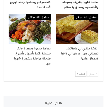
مدمنة عليها بطريقة بسيطة
كنحضرهم وبحشوة رائعة كيجيو
واقتصادية وبمذاق يا سلام
قمة فاللذة
مطبخ لالة مولاتي
مطبخ لالة مولاتي
الكيكة ملفاي لي مابقاتش
دجاجة معمرة ومحمرة فالفرن
تخطاني منهار جربتها لي ذاقها
بتتبيلة رائعة بأسهل وأسرع
كيحماق عليها
طريقة مرافقة بدغميرة شهوة
منها
سابق
التالى
اترك تعليقا