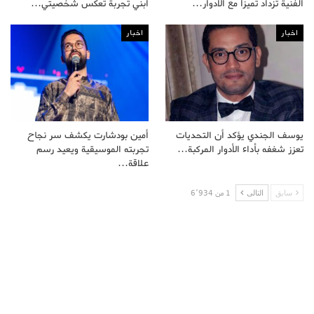
الفنية تزداد تميزا مع الأدوار…
أبني تجربة تعكس شخصيتي…
اخبار
اخبار
يوسف الجندي يؤكد أن التحديات
أمين بودشارت يكشف سر نجاح
تعزز شغفه بأداء الأدوار المركبة…
تجربته الموسيقية ويعيد رسم
علاقة…
سابق
التالى
1 من 6٬934