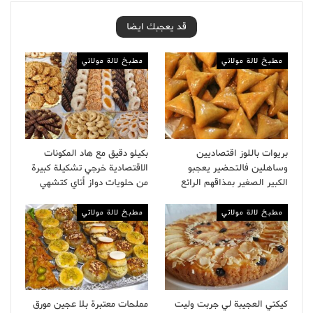
قد يعجبك ايضا
مطبخ لالة مولاتي
مطبخ لالة مولاتي
بريوات باللوز اقتصاديين
بكيلو دقيق مع هاد المكونات
وساهلين فالتحضير يعجبو
الاقتصادية خرجي تشكيلة كبيرة
الكبير الصغير بمذاقهم الرائع
من حلويات دواز أتاي كتشهي
مطبخ لالة مولاتي
مطبخ لالة مولاتي
كيكتي العجيبة لي جربت وليت
مملحات معتبرة بلا عجين مورق