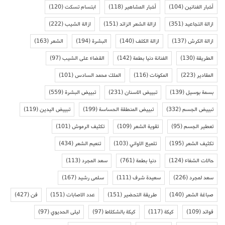
أخبار الفنانين
(104)
أخبار المشاهير
(118)
ابتسام تسكت
(120)
ازالة التجاعيد
(351)
ازالة الشعر الزائد
(151)
ازالة الشيب
(222)
ازالة الكرش
(137)
ازالة الكلف
(140)
البشرة
(194)
الشعر
(163)
الطريقة
(130)
الفنانة دنيا بطمة
(142)
القضاء على الشيب
(97)
المقادير
(223)
المكونات
(116)
الملك محمد السادس
(101)
بسمة بوسيل
(139)
تبييض الاسنان
(231)
تبييض البشرة
(559)
تبييض الجسم
(332)
تبييض المنطقة الحساسة
(199)
تبييض اليدين
(119)
تعطير الجسم
(95)
تقوية الشعر
(109)
تكثيف الرموش
(101)
تكثيف الشعر
(195)
تلميع الاواني
(103)
تنعيم الشعر
(434)
حالات الشفاء
(124)
دنيا بطمة
(761)
سعد المجرد
(113)
سعد لمجرد
(226)
سعيدة شرف
(111)
سلمى رشيد
(167)
صباغة الشعر
(140)
طريقة التحضير
(151)
عدد الاصابات
(151)
فن
(427)
فوائد
(109)
كيكة
(117)
كيكة بالشكلاط
(97)
ليلى الحديوي
(97)