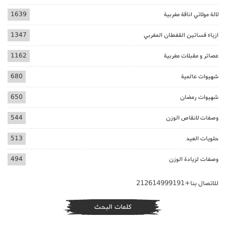
لالة مولاتي اناقة مغربية
1639
ازياء فساتين القفطان المغربي
1347
عصائر و مقبلات مغربية
1162
شهيوات عالمية
680
شهيوات رمضان
650
وصفات لانقاص الوزن
544
حلويات العيد
513
وصفات لزيادة الوزن
494
للاتصال بنا+212614999191
كلمات البحث