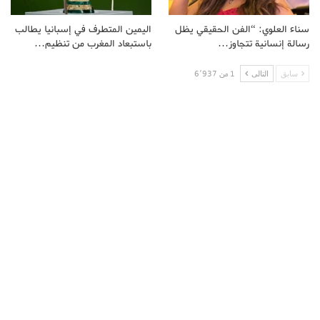
سناء العلوي: “الفن الحقيقي يظل
اليمين المتطرف في إسبانيا يطالب
رسالة إنسانية تتجاوز…
باستبعاد المغرب من تنظيم…
سابق
التالى
1 من 6٬937