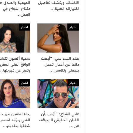
الاختلاف ويكشف تفاصيل
الموهبة والصدق هم
اختياراته الفنية…
مفتاح النجاح في
العمل…
اخبار
اخبار
هند السداسي: “أبحث
سمية أكعبون تكش
دائما عن أعمال تحمل
الواقع الفني المغرب
بصمتي وتلامس…
وتعبر عن تجربتها…
اخبار
اخبار
غاني القباج: “أؤمن بأن
رجاء لطفين تبرز ح
الفنان الحقيقي لا يتوقف
الفني وتؤكد استمرا
عن…
شغفها بتقديم…