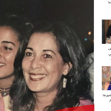
ا
ف
ي
ضورها
ر