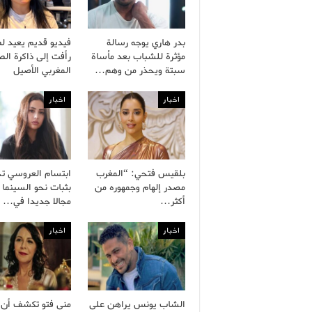
بدر هاري يوجه رسالة
فيديو قديم يعيد ل
مؤثرة للشباب بعد مأساة
رأفت إلى ذاكرة ال
سبتة ويحذر من وهم…
المغربي الأصيل
اخبار
اخبار
بلقيس فتحي: “المغرب
ابتسام العروسي ت
مصدر إلهام وجمهوره من
بثبات نحو السينما 
أكثر…
مجالا جديدا في…
اخبار
اخبار
الشاب يونس يراهن على
منى فتو تكشف أن