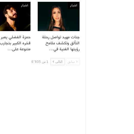
اخبار
اخبار
جنات مهيد تواصل رحلة
حمزة الفضلي يعبر
التألق وتكشف ملامح
فخره الكبير بتجارب 
رؤيتها الفنية في…
متنوعة على…
سابق
التالى
1 من 6٬935