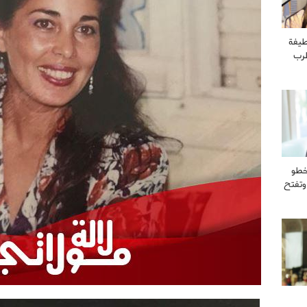
طيفة
طرب
خطو
وتفتح