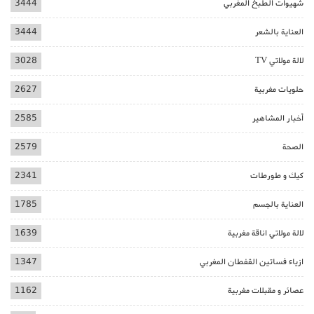
شهيوات الطبخ المغربي
3444
العناية بالشعر
3444
لالة مولاتي TV
3028
حلويات مغربية
2627
أخبار المشاهير
2585
الصحة
2579
كيك و طورطات
2341
العناية بالجسم
1785
لالة مولاتي اناقة مغربية
1639
ازياء فساتين القفطان المغربي
1347
عصائر و مقبلات مغربية
1162