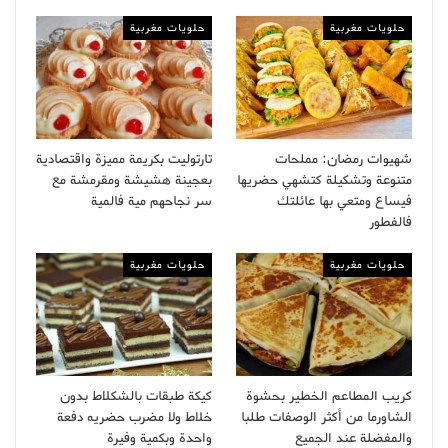
حلويات مغربية
حلويات مغربية
شهيوات رمضان: مملحات
تارتوليت بكريمة مميزة واقتصادية
متنوعة وتشكيلة كتشهي حضريها
بعجينة هشيشة ومقرمشة مع
فيساع ومتعي بها عائلتك
سر نجاحهم مية فالمية
فالفطور
حلويات مغربية
حلويات مغربية
كريب المطاعم الخطير بحشوة
كيكة طبقات بالشكلاط بدون
الشاورما من أكثر الوصفات طلبا
خلاط ولا مضرب حضريه دفعة
والمفضلة عند الجميع
واحدة وبكمية وفيرة