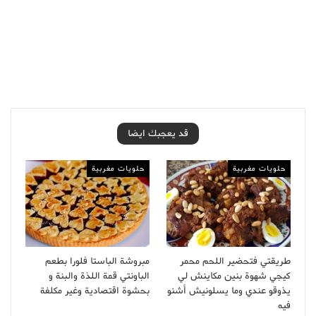
قد يعجبك ايضا
حلويات مغربية
حلويات مغربية
طريقتي فتحضير اللحم محمر
مبروشة الباستا فلورا بطعم
كيجي شهوة بنين مكاينش لي
الباونتي قمة اللذة والبنة و
يذوقو عندي وما يسلونيش أشنو
بحشوة اقتصادية وغير مكلفة
فيه