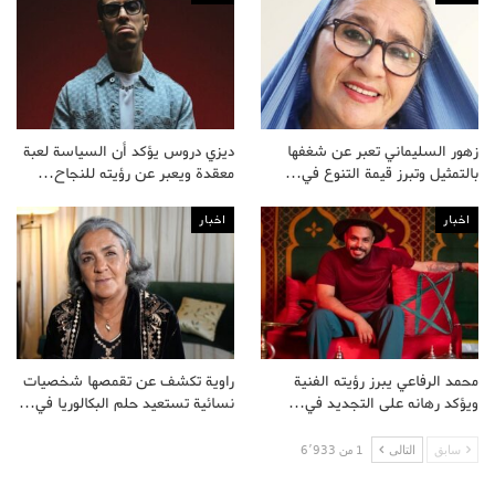
زهور السليماني تعبر عن شغفها
ديزي دروس يؤكد أن السياسة لعبة
بالتمثيل وتبرز قيمة التنوع في…
معقدة ويعبر عن رؤيته للنجاح…
اخبار
اخبار
محمد الرفاعي يبرز رؤيته الفنية
راوية تكشف عن تقمصها شخصيات
ويؤكد رهانه على التجديد في…
نسائية تستعيد حلم البكالوريا في…
سابق
التالى
1 من 6٬933