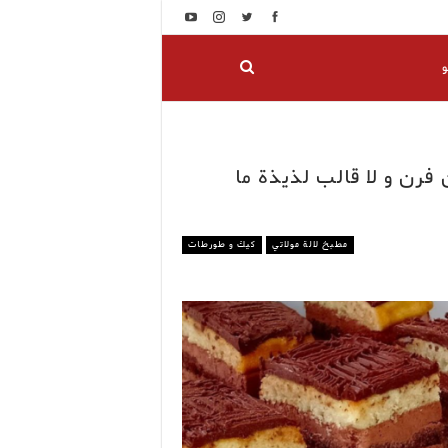
و
فرن و لا قالب لذيذة ما
مطبخ لالة مولاتي
كيك و طورطات