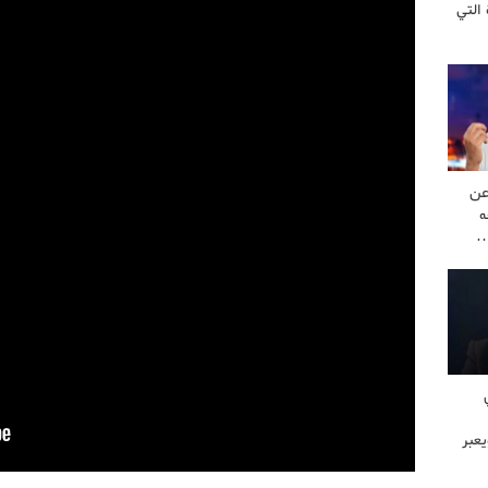
التي
عن
ه
…
عبر