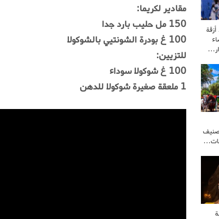
مقادير لكريما:
150 مل حليب بارد جدا
أزقة
100 غ بودرة الشونتيي بالشوكولا
ء
ار…
للتزيين:
100 غ شوكولا سوداء
1 ملعقة صغيرة شوكولا للدهن
تصنيف
هات…
ة