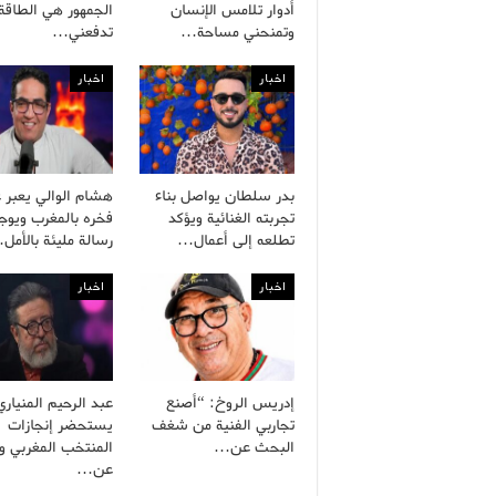
أدوار تلامس الإنسان
الجمهور هي الطاقة 
وتمنحني مساحة…
تدفعني…
اخبار
اخبار
بدر سلطان يواصل بناء
هشام الوالي يعبر 
تجربته الغنائية ويؤكد
فخره بالمغرب ويوج
تطلعه إلى أعمال…
رسالة مليئة بالأمل
اخبار
اخبار
إدريس الروخ: “أصنع
عبد الرحيم المنياري
تجاربي الفنية من شغف
يستحضر إنجازات
البحث عن…
المنتخب المغربي وي
عن…