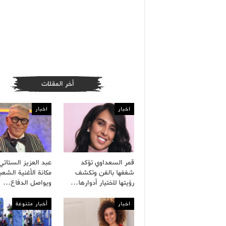
أخر المقلات
اخبار
اخبار
قمر السعداوي تؤكد
عبد العزيز الستاتي 
شغفها بالفن وتكشف
مكانة الأغنية الشعب
رؤيتها لاختيار أدوارها…
ويواصل الدفاع…
اخبار
أخبار متنوعة