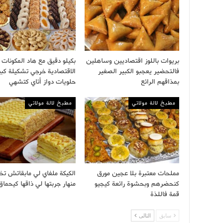
بريوات باللوز اقتصاديين وساهلين
بكيلو دقيق مع هاد المكونات
فالتحضير يعجبو الكبير الصغير
الاقتصادية خرجي تشكيلة كبي
بمذاقهم الرائع
حلويات دواز أتاي كتشهي
مطبخ لالة مولاتي
مطبخ لالة مولاتي
مملحات معتبرة بلا عجين مورق
الكيكة ملفاي لي مابقاتش تخ
كنحضرهم وبحشوة رائعة كيجيو
منهار جربتها لي ذاقها كيحماق
قمة فاللذة
سابق
التالى