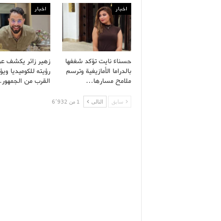
اخبار
اخبار
حسناء نايت تؤكد شغفها
زهير زائر يكشف ع
بالدراما الأمازيغية وترسم
رؤيته للكوميديا ويؤ
ملامح مسارها…
القرب من الجمهور
سابق
التالى
1 من 6٬932