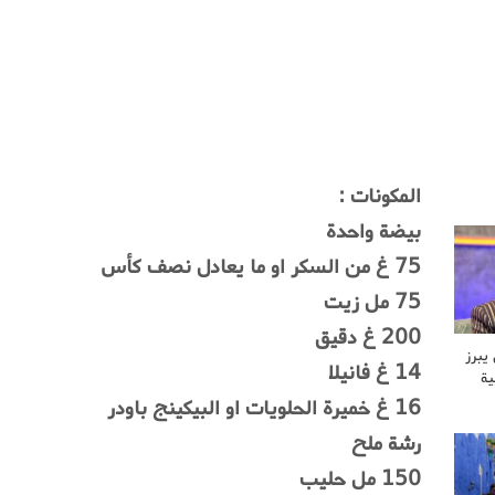
المكونات :
بيضة واحدة
75 غ من السكر او ما يعادل نصف كأس
75 مل زيت
200 غ دقيق
يبرز
14 غ فانيلا
ية
16 غ خميرة الحلويات او البيكينج باودر
رشة ملح
150 مل حليب