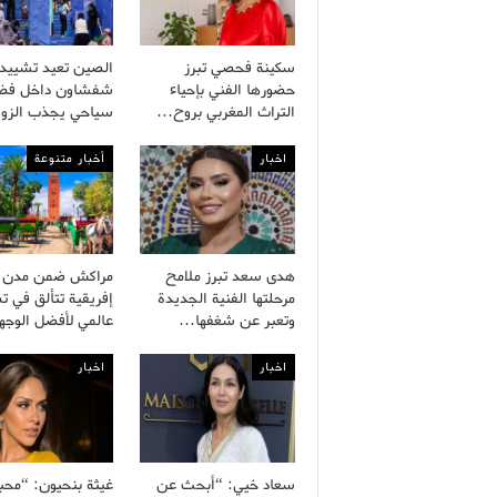
سكينة فحصي تبرز
الصين تعيد تشييد 
حضورها الفني بإحياء
شفشاون داخل فضا
التراث المغربي بروح…
سياحي يجذب الزو
اخبار
أخبار متنوعة
هدى سعد تبرز ملامح
مراكش ضمن مدن
مرحلتها الفنية الجديدة
إفريقية تتألق في 
وتعبر عن شغفها…
عالمي لأفضل الوج
اخبار
اخبار
سعاد خيي: “أبحث عن
غيثة بنحيون: “محب