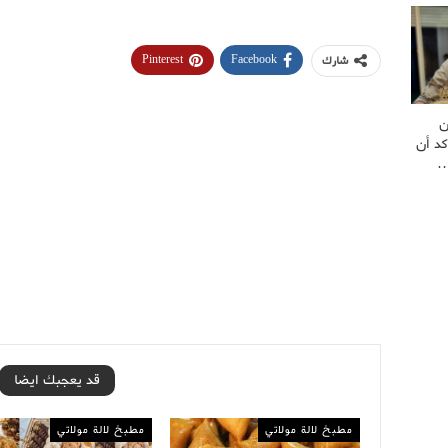
Pinterest
Facebook
شارك
ن
كد أن
…
قد يعجبك ايضا
مطبخ لالة مولاتي
مطبخ لالة مولاتي