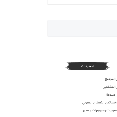
تصنيفات
 المجتمع
ر المشاهير
 متنوعة
ء فساتين القفطان المغربي
وارات ومجوهرات وعطور