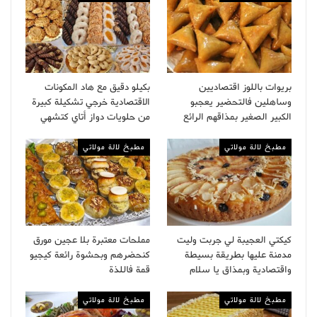
بريوات باللوز اقتصاديين
بكيلو دقيق مع هاد المكونات
وساهلين فالتحضير يعجبو
الاقتصادية خرجي تشكيلة كبيرة
الكبير الصغير بمذاقهم الرائع
من حلويات دواز أتاي كتشهي
مطبخ لالة مولاتي
مطبخ لالة مولاتي
كيكتي العجيبة لي جربت وليت
مملحات معتبرة بلا عجين مورق
مدمنة عليها بطريقة بسيطة
كنحضرهم وبحشوة رائعة كيجيو
واقتصادية وبمذاق يا سلام
قمة فاللذة
مطبخ لالة مولاتي
مطبخ لالة مولاتي