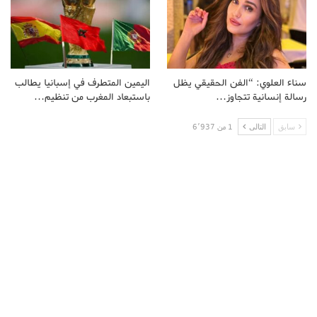
سناء العلوي: “الفن الحقيقي يظل
اليمين المتطرف في إسبانيا يطالب
رسالة إنسانية تتجاوز…
باستبعاد المغرب من تنظيم…
سابق
التالى
1 من 6٬937