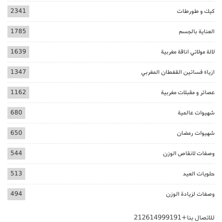
كيك و طورطات
2341
العناية بالجسم
1785
لالة مولاتي اناقة مغربية
1639
ازياء فساتين القفطان المغربي
1347
عصائر و مقبلات مغربية
1162
شهيوات عالمية
680
شهيوات رمضان
650
وصفات لانقاص الوزن
544
حلويات العيد
513
وصفات لزيادة الوزن
494
للاتصال بنا+212614999191