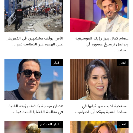
عصام كمال يبرز رؤيته الموسيقية
الأمن يوقف مشتبهين في التحريض
ويواصل ترسيخ حضوره في
على الهجرة غير النظامية نحو…
الساحة…
اخبار
اخبار
السعدية لديب تبرز ثباتها في
عدنان موحجة يكشف رؤيته الفنية
الساحة الفنية وتؤكد أن احترام…
في معالجة القضايا الاجتماعية…
اخبار
أخبار المجتمع