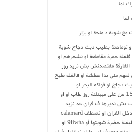
ك لما
 لما
مع شوية د ملحة او بزار
ع او توماحتة يطيب ديك دجاج شوية
 فلفلة حمرة مقاطعة او نشحرهم او
ة الغارقة مغتصدنش بش نزيد روز
لمهم مني بدا مطشة او فالفله طيح
 دجاج او فواكه البحر او
crevettes او calamard او خليط كلشي يطيب واحد 15 من على ميبنلنة روز طاب او او
 طب بش نديرها ف فران عد نزيد
شويي د القرفة راس معلقة او نقلب كلشي ف لاطا لغدخل الفران او نصطف calamard
فوق غي شي وحدات منو بش يجي لمنضر زوين او الفليفلة خضرة شويتها أو 9liwha او
نقطع ترففات طوال او نذوق بها من الفوق او نزوق ب-crevettat ف لوسط او ندخلهل فران