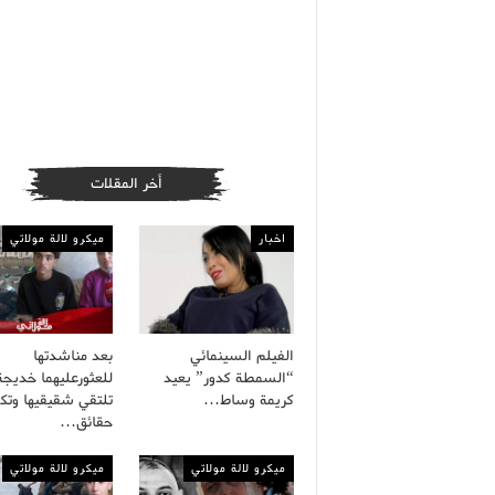
أخر المقلات
اخبار
ميكرو لالة مولاتي
الفيلم السينمائي
بعد مناشدتها
“السمطة كدور” يعيد
للعثورعليهما خديجة
كريمة وساط…
تلتقي شقيقيها وت
حقائق…
ميكرو لالة مولاتي
ميكرو لالة مولاتي