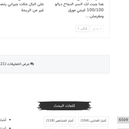
هنا جبت لك السر النجاح ديالو
على البال خلات جيراني يتصلو
100/100 كيجي مورق
غير من الريحة
ومقرمش…
سابق
التالى
عرض التعليقات (21)
كلمات البحث
أخبار
6509
أخبار الفنانين
(104)
أخبار المشاهير
(118)
أخبا