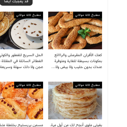
قد يعجبك ايضا
مطبخ لالة مولاتي
مطبخ لالة مولاتي
كعك الأفران المقرمش والرااائع
الحل السريع للفطور والكوتي
بمكونات بسيطة للغاية ومتوفرة
الفطائر السائلة في المقلاة 
عندك بدون حليب ولا بيض ولا…
عجن ولا دلك سهلة وسريع
مطبخ لالة مولاتي
مطبخ لالة مولاتي
بغيتي ملوي أنجح لك من أول مرة.
مسمن بريستيج بخلطة مت