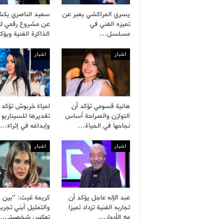
يسري المراكشي يعبر عن
سعيد الناصري يك
تميزه الفني في
عن مشروع رقمي لإح
مسلسل…
الذاكرة الفنية ويؤ
اخبار
اخبار
هانية قسومي تؤكد أن
لمياء خربوش تؤكد
التوازن والصراحة أساس
تقديرها للسيناريو 
نجاحها في الحياة…
وإبداعه في إثراء…
اخبار
اخبار
عبد الإله عاجل يؤكد أن
كريمة غيث: “بين ال
تجاربه الفنية تزداد تميزا
والتمثيل أبني تجربة
مع الأدوار…
تعكس شخصيتي…