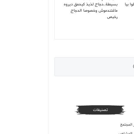
ا بيا
بسيطة..دجاج لذيذ كيحمق ديروه
ماغتندموش وخصوصا الدجاج
رخيص
تصنيفات
 المجتمع
ر المشاهير