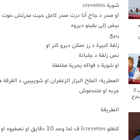
شوية crevettes
او صدر د جاج أنا درت صدر كامل حيت مدرتش حوت 
بيض إلى بغيتو ديروه
ربيع
زلفة كبيرة د رز ممكن ديرو كتر او
نص زلفة د جلبانة
او شوية د فواكه بحرية مخلطة
العطرية؛ الملح البزار الزعفران او شوييييي د القرفة
جربه او متندموش
“عشت العــ..ــذاب 3
يخرج
الطريقة
كنغلو lcrevettes ف لما وحد 10 دقايق او نصفيوه او نحتفضو بديك لما