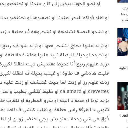
او نغلو الحوت بيض إلى كان عندنا او نحتفضو بدي
شف
ياء
او نغلو فواكه البحر لعندنا او نصفيوها او نحتفضو بدك
كد…
او نشدو البصلة نشلدهة او نشحروهة ف معلقة د زيت 
او نزيد عليها دجاج يتشحر معها او نزيد شوية د ربي
او نحيده او ديك البصلة نزيد عليها مطشة مقاطعة او
نزيد عليهم ربيع أنا محيط معنديش ديك لمقلة لكبير
الجيد
قلبت هادشي ف طاوة او غيتب بحيلة ف لمقلة لكبرى 
زدت علهم رز او زدت لما حيت غتنشف او زدت عليه ديك
نزيد توما او ضمة د البنة او ندرو العطرية او تتقرب
غناء