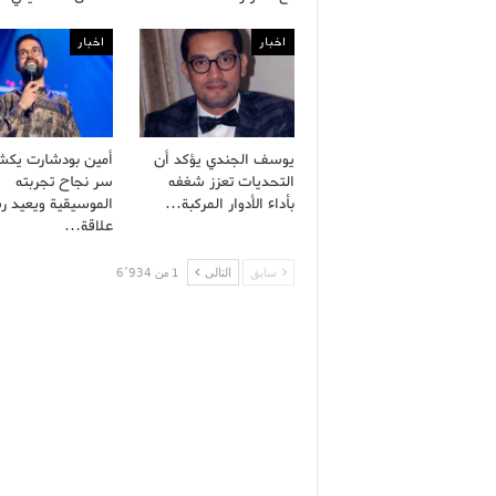
اخبار
اخبار
يوسف الجندي يؤكد أن
أمين بودشارت يك
التحديات تعزز شغفه
سر نجاح تجربته
بأداء الأدوار المركبة…
الموسيقية ويعيد ر
علاقة…
سابق
التالى
1 من 6٬934