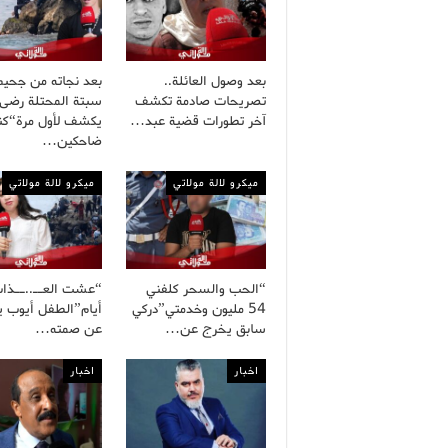
بعد وصول العائلة..
بعد نجاته من جحيم
تصريحات صادمة تكشف
سبتة المحتلة رضى
آخر تطورات قضية عبد…
يكشف لأول مرة“كنا
ضاحكين…
ميكرو لالة مولاتي
ميكرو لالة مولاتي
“الحب والسحر كلفني
54 مليون وخدمتي”دركي
أيام”الطفل أيوب 
سابق يخرج عن…
عن صمته…
اخبار
اخبار