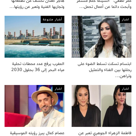
عمر لطفي: “السينما حلم مستمر
هاجر كعنان تكشف عن تطلعاتها
وأبحث دائما عن أعمال تحمل…
وتجاربها الفنية وتعبر عن رؤيتها…
اخبار
أخبار متنوعة
ابتسام تسكت تسلط الضوء على
المغرب يرفع عدد محطات تحلية
رحلتها بين الغناء والتمثيل
مياه البحر إلى 36 بحلول 2030
وتراهن…
اخبار
اخبار
فاطمة الزهراء الجوهري تعبر عن
عصام كمال يبرز رؤيته الموسيقية