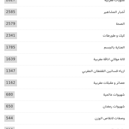
حلويات مغربية
2627
أخبار المشاهير
2585
الصحة
2579
كيك و طورطات
2341
العناية بالجسم
1785
لالة مولاتي اناقة مغربية
1639
ازياء فساتين القفطان المغربي
1347
عصائر و مقبلات مغربية
1162
شهيوات عالمية
680
شهيوات رمضان
650
وصفات لانقاص الوزن
544