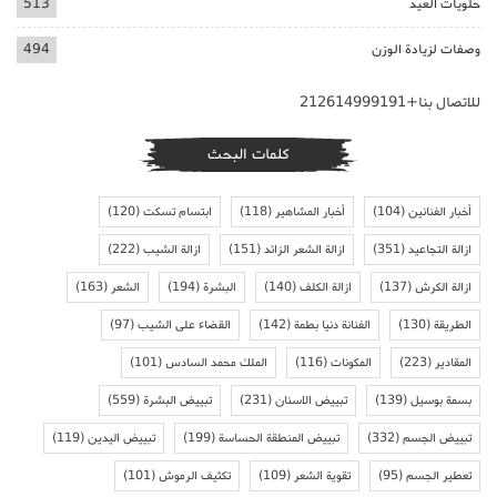
حلويات العيد
513
وصفات لزيادة الوزن
494
للاتصال بنا+212614999191
كلمات البحث
أخبار الفنانين
(104)
أخبار المشاهير
(118)
ابتسام تسكت
(120)
ازالة التجاعيد
(351)
ازالة الشعر الزائد
(151)
ازالة الشيب
(222)
ازالة الكرش
(137)
ازالة الكلف
(140)
البشرة
(194)
الشعر
(163)
الطريقة
(130)
الفنانة دنيا بطمة
(142)
القضاء على الشيب
(97)
المقادير
(223)
المكونات
(116)
الملك محمد السادس
(101)
بسمة بوسيل
(139)
تبييض الاسنان
(231)
تبييض البشرة
(559)
تبييض الجسم
(332)
تبييض المنطقة الحساسة
(199)
تبييض اليدين
(119)
تعطير الجسم
(95)
تقوية الشعر
(109)
تكثيف الرموش
(101)