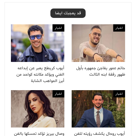
قد يعجبك ايضا
اخبار
اخبار
حاتم عمور يفاجئ جمهوره بأول
أيوب كريطع يعبر عن إبداعه
ظهور رفقة ابنه الثالث
الفني ويؤكد مكانته كواحد من
أبرز المواهب الشابة
اخبار
اخبار
أيوب روحال يكشف رؤيته للفن
وصال بيريز تؤكد تمسكها بالفن