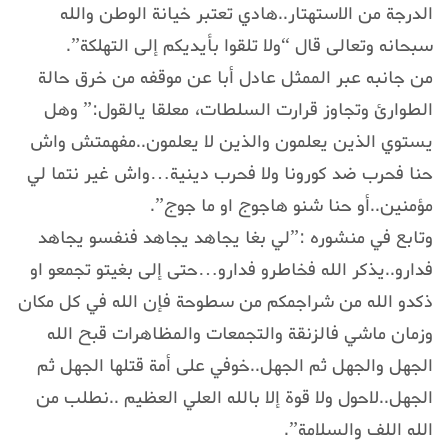
الدرجة من الاستهتار..هادي تعتبر خيانة الوطن والله
سبحانه وتعالى قال “ولا تلقوا بأيديكم إلى التهلكة”.
من جانبه عبر الممثل عادل أبا عن موقفه من خرق حالة
الطوارئ وتجاوز قرارت السلطات، معلقا يالقول:” وهل
يستوي الذين يعلمون والذين لا يعلمون..مفهمتش واش
حنا فحرب ضد كورونا ولا فحرب دينية…واش غير نتما لي
مؤمنين..أو حنا شنو هاجوج او ما جوج”.
وتابع في منشوره :”لي بغا يجاهد يجاهد فنفسو يجاهد
فدارو..يذكر الله فخاطرو فدارو…حتى إلى بغيتو تجمعو او
ذكدو الله من شراجمكم من سطوحة فإن الله في كل مكان
وزمان ماشي فالزنقة والتجمعات والمظاهرات قبح الله
الجهل والجهل ثم الجهل..خوفي على أمة قتلها الجهل ثم
الجهل..لاحول ولا قوة إلا بالله العلي العظيم ..نطلب من
الله اللف والسلامة”.