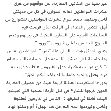
عبر نخبة من الفنانين المغاربة، عن موقفهم من خرق
عشرات المواطنين لحالة الطوارئ في كل من مدينتي
فاس وطنجة، بعدما خرج عشرات المواطنين للشوارع من
أجل التكبير والدعاء، في الوقت الذي فرضت فيه
السلطات الأمنية على المغاربة المكوث في بيوتهم وعدم
الخروج للحد من تفشي فيروس “كورونا”.
وعلق الممثل هشام الوالي علة “تمرد” المواطنين بفاس
وطنجة، قائلا في منشور تقاسمه على حسابه بالانستغرام
:” خرج من بيته مكبرا، حمل الفيروس غافلا، دخل بيته
مرحا وقتل والديه جاهلا..الله ياخد فيكم الحق”.
بدورها استغربت الفنانة كريمة غيث من عصيان المغاربة
الذين خرجوا للشارع في ظل الأزمة الصحية التي تعيشها
البلاد، قائلة في تعليقها :” الناس لي خارجين فطنجة
وفاس وكيرددوا اسم الله هل هذا جهل؟ أم وصلتوا لهاد