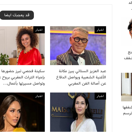
كد
قد يعجبك ايضا
اخبار
اخبار
نع
 شغف
عبد العزيز الستاتي يبرز مكانة
سكينة فحصي تبرز حضورها ا
الأغنية الشعبية ويواصل الدفاع
بإحياء التراث المغربي بروح 
عن أصالة الفن المغربي
وتواصل مسيرتها بأعمال…
اخبار
اخبار
غفها
وترسم