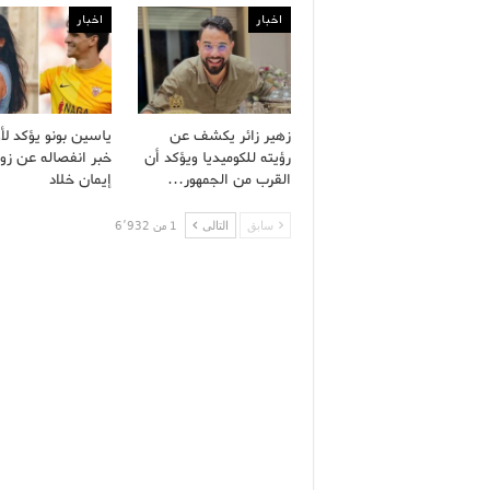
اخبار
اخبار
زهير زائر يكشف عن
ياسين بونو يؤكد لأ
رؤيته للكوميديا ويؤكد أن
خبر انفصاله عن زو
القرب من الجمهور…
إيمان خلاد
سابق
التالى
1 من 6٬932