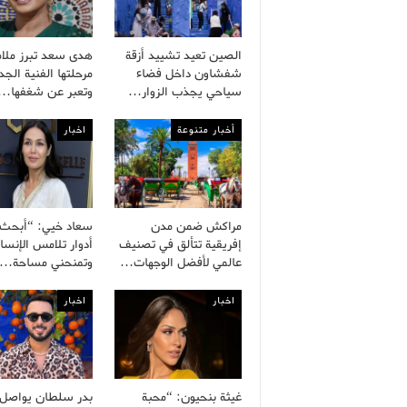
الصين تعيد تشييد أزقة
هدى سعد تبرز ملا
شفشاون داخل فضاء
مرحلتها الفنية الجد
سياحي يجذب الزوار…
وتعبر عن شغفها…
أخبار متنوعة
اخبار
مراكش ضمن مدن
سعاد خيي: “أبحث
إفريقية تتألق في تصنيف
أدوار تلامس الإنسا
عالمي لأفضل الوجهات…
وتمنحني مساحة…
اخبار
اخبار
غيثة بنحيون: “محبة
بدر سلطان يواصل ب