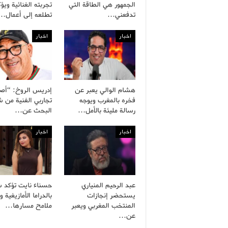
الجمهور هي الطاقة التي
تجربته الغنائية ويؤ
تدفعني…
تطلعه إلى أعمال…
اخبار
اخبار
هشام الوالي يعبر عن
إدريس الروخ: “أص
فخره بالمغرب ويوجه
تجاربي الفنية من
رسالة مليئة بالأمل…
البحث عن…
اخبار
اخبار
عبد الرحيم المنياري
حسناء نايت تؤكد ش
يستحضر إنجازات
بالدراما الأمازيغية 
المنتخب المغربي ويعبر
ملامح مسارها…
عن…