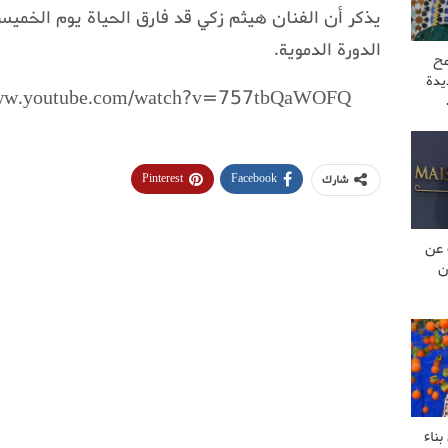
يذكر أن الفنان هيثم زكي قد فارق الحياة يوم الخم
الدورة الدموية.
مح
يدة
www.youtube.com/watch?v=757tbQaWOFQ
Pinterest
Facebook
شارك
 عن
ن
ناء