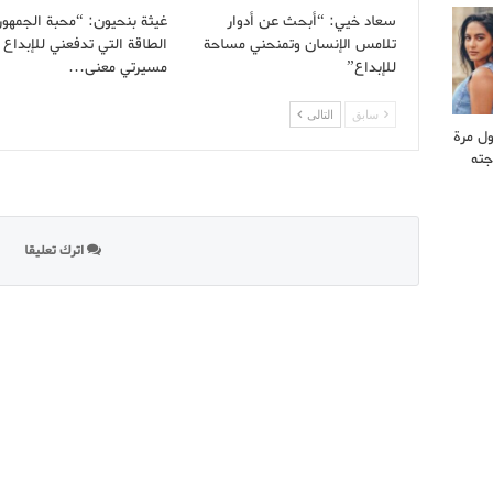
سعاد خيي: “أبحث عن أدوار
غيثة بنحيون: “محبة الجمهو
تلامس الإنسان وتمنحني مساحة
الطاقة التي تدفعني للإبداع 
للإبداع”
مسيرتي معنى…
سابق
التالى
ول مرة
جته
اترك تعليقا