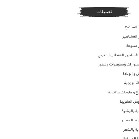
تصنيفات
 المجتمع
ر المشاهير
 متنوعة
ء فساتين القفطان المغربي
وارات ومجوهرات وعطور
 و الولادة
ة الزوجية
خ و حلويات جزائرية
وس المغربية
ية بالبشرة
اية بالجسم
ية بالشعر
ة المسلمة