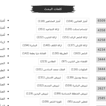
كلمات البحث
أخبار
6509
أخبار الفنانين
(104)
أخبار المشاهير
(118)
أخبا
ابتسام تسكت
(120)
ازالة التجاعيد
(351)
4358
أخبار
ازالة الشعر الزائد
(151)
ازالة الشيب
(222)
4258
ازيا
ازالة الكرش
(137)
ازالة الكلف
(140)
البشرة
(194)
اكسس
4234
الشعر
(163)
الطريقة
(130)
الفنانة دنيا بطمة
(142)
الحمل
3444
القضاء على الشيب
(97)
المقادير
(223)
الحيا
3444
المكونات
(116)
الملك محمد السادس
(101)
الطب
العر
بسمة بوسيل
(139)
تبييض الاسنان
(231)
3028
العنا
تبييض البشرة
(559)
تبييض الجسم
(332)
2627
العن
تبييض المنطقة الحساسة
(199)
تبييض اليدين
(119)
2585
العنا
تعطير الجسم
(95)
تقوية الشعر
(109)
المرأ