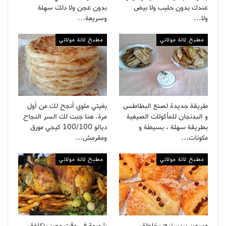
عندك بدون حليب ولا بيض
بدون عجن ولا دلك سهلة
ولا…
وسريعة…
مطبخ لالة مولاتي
مطبخ لالة مولاتي
طريقة جديدة لصنع البطاطس
بغيتي ملوي أنجح لك من أول
و البدنجان للمأكولات الصيفية
مرة. هنا جبت لك السر النجاح
بطريقة سهلة ، بسيطة و
ديالو 100/100 كيجي مورق
مكونات…
ومقرمش…
مطبخ لالة مولاتي
مطبخ لالة مولاتي
مسمن بريستيج بخلطة
شهيوة في وقت وجيز بتكلفة