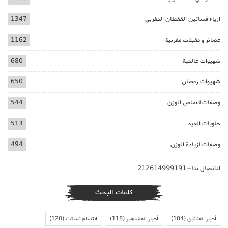
ازياء فساتين القفطان المغربي
1347
عصائر و مقبلات مغربية
1162
شهيوات عالمية
680
شهيوات رمضان
650
وصفات لانقاص الوزن
544
حلويات العيد
513
وصفات لزيادة الوزن
494
للاتصال بنا+212614999191
كلمات البحث
أخبار الفنانين
(104)
أخبار المشاهير
(118)
ابتسام تسكت
(120)