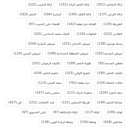
ازالة التجاعيد
(351)
ازالة الشعر الزائد
(151)
ازالة الشيب
(222)
ازالة الكرش
(137)
ازالة الكلف
(140)
البشرة
(194)
الشعر
(163)
الطريقة
(130)
الفنانة دنيا بطمة
(142)
القضاء على الشيب
(97)
المقادير
(223)
المكونات
(116)
الملك محمد السادس
(101)
بسمة بوسيل
(139)
تبييض الاسنان
(231)
تبييض البشرة
(559)
تبييض الجسم
(332)
تبييض المنطقة الحساسة
(199)
تبييض اليدين
(119)
تعطير الجسم
(95)
تقوية الشعر
(109)
تكثيف الرموش
(101)
تكثيف الشعر
(195)
تلميع الاواني
(103)
تنعيم الشعر
(434)
حالات الشفاء
(124)
دنيا بطمة
(761)
سعد المجرد
(113)
سعد لمجرد
(226)
سعيدة شرف
(111)
سلمى رشيد
(167)
صباغة الشعر
(140)
طريقة التحضير
(151)
عدد الاصابات
(151)
فن
(427)
فوائد
(109)
كيكة
(117)
كيكة بالشكلاط
(97)
ليلى الحديوي
(97)
مشاهير
(428)
وصفة
(156)
وصفة لزيادة الوزن
(138)