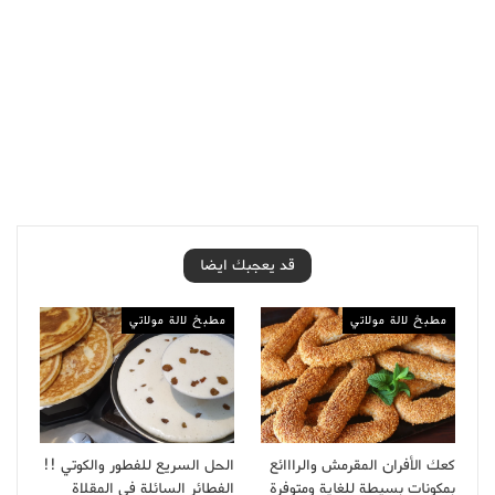
قد يعجبك ايضا
مطبخ لالة مولاتي
مطبخ لالة مولاتي
كعك الأفران المقرمش والرااائع
الحل السريع للفطور والكوتي !!
بمكونات بسيطة للغاية ومتوفرة
الفطائر السائلة في المقلاة