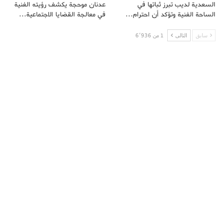
السعدية لديب تبرز ثباتها في
عدنان موحجة يكشف رؤيته الفنية
الساحة الفنية وتؤكد أن احترام…
في معالجة القضايا الاجتماعية…
سابق
التالى
1 من 6٬936