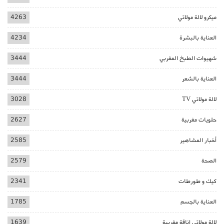
ميكرو لالة مولاتي
4263
العناية بالبشرة
4234
شهيوات الطبخ المغربي
3444
العناية بالشعر
3444
لالة مولاتي TV
3028
حلويات مغربية
2627
أخبار المشاهير
2585
الصحة
2579
كيك و طورطات
2341
العناية بالجسم
1785
لالة مولاتي اناقة مغربية
1639