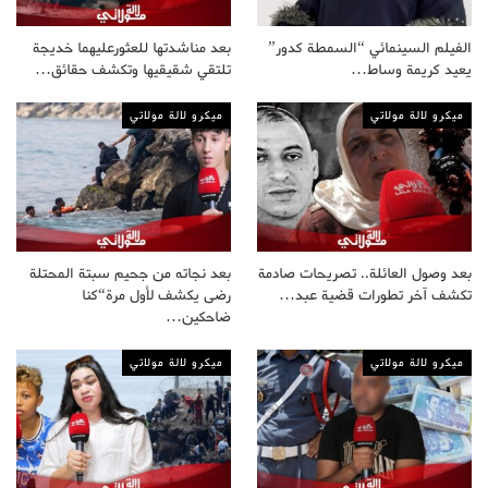
الفيلم السينمائي “السمطة كدور”
بعد مناشدتها للعثورعليهما خديجة
يعيد كريمة وساط…
تلتقي شقيقيها وتكشف حقائق…
ميكرو لالة مولاتي
ميكرو لالة مولاتي
بعد وصول العائلة.. تصريحات صادمة
بعد نجاته من جحيم سبتة المحتلة
تكشف آخر تطورات قضية عبد…
رضى يكشف لأول مرة“كنا
ضاحكين…
ميكرو لالة مولاتي
ميكرو لالة مولاتي