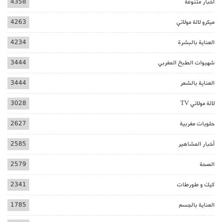
أخبار متنوعة
4358
ميكرو لالة مولاتي
4263
العناية بالبشرة
4234
شهيوات الطبخ المغربي
3444
العناية بالشعر
3444
لالة مولاتي TV
3028
حلويات مغربية
2627
أخبار المشاهير
2585
الصحة
2579
كيك و طورطات
2341
العناية بالجسم
1785