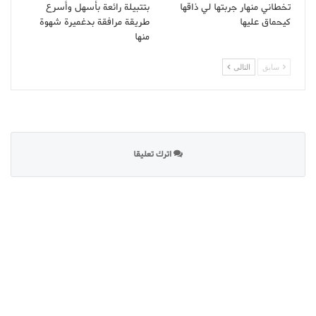
تخطاني منهار جربتها لي ذاقها
بتتبيلة رائعة بأسهل وأسرع
كيحماق عليها
طريقة مرافقة بدغميرة شهوة
منها
سابق
التالى
اترك تعليقا