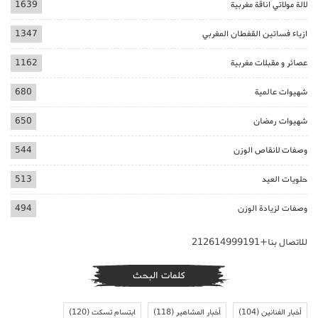
لالة مولاتي اناقة مغربية
1639
ازياء فساتين القفطان المغربي
1347
عصائر و مقبلات مغربية
1162
شهيوات عالمية
680
شهيوات رمضان
650
وصفات لانقاص الوزن
544
حلويات العيد
513
وصفات لزيادة الوزن
494
للاتصال بنا+212614999191
كلمات البحث
أخبار الفنانين
(104)
أخبار المشاهير
(118)
ابتسام تسكت
(120)