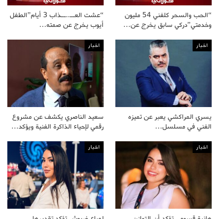
“الحب والسحر كلفني 54 مليون
“عشت العــ..ــذاب 3 أيام”الطفل
وخدمتي”دركي سابق يخرج عن…
أيوب يخرج عن صمته…
اخبار
اخبار
يسري المراكشي يعبر عن تميزه
سعيد الناصري يكشف عن مشروع
الفني في مسلسل…
رقمي لإحياء الذاكرة الفنية ويؤكد…
اخبار
اخبار
هانية قسومي تؤكد أن التوازن
لمياء خربوش تؤكد تقديرها