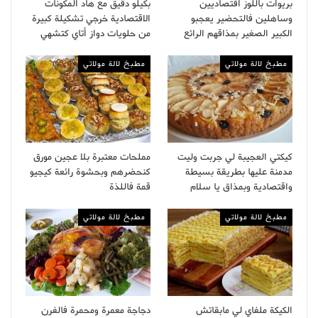
بريوات باللوز اقتصاديين
بكيلو دقيق مع هاد المكونات
وساهلين فالتحضير يعجبو
الاقتصادية خرجي تشكيلة كبيرة
الكبير الصغير بمذاقهم الرائع
من حلويات دواز أتاي كتشهي
مطبخ لالة مولاتي
مطبخ لالة مولاتي
كيكتي العجيبة لي جربت وليت
مملحات معتبرة بلا عجين مورق
مدمنة عليها بطريقة بسيطة
كنحضرهم وبحشوة رائعة كيجيو
واقتصادية وبمذاق يا سلام
قمة فاللذة
مطبخ لالة مولاتي
مطبخ لالة مولاتي
الكيكة ملفاي لي مابقاتش
دجاجة معمرة ومحمرة فالفرن