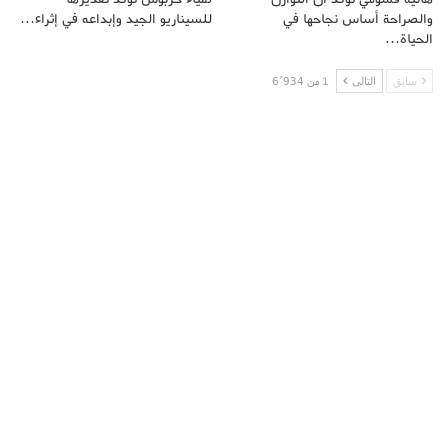
والصراحة أساس نجاحها في
للسيناريو الجيد وإبداعه في إثراء…
الحياة…
سابق
التالى
1 من 6٬934