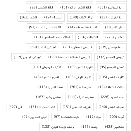
ازالة التجاعيد
(351)
ازالة الشعر الزائد
(151)
ازالة الشيب
(222)
ازالة الكرش
(137)
ازالة الكلف
(140)
البشرة
(194)
الشعر
(163)
الطريقة
(130)
الفنانة دنيا بطمة
(142)
القضاء على الشيب
(97)
المقادير
(223)
المكونات
(116)
الملك محمد السادس
(101)
بسمة بوسيل
(139)
تبييض الاسنان
(231)
تبييض البشرة
(559)
تبييض الجسم
(332)
تبييض المنطقة الحساسة
(199)
تبييض اليدين
(119)
تعطير الجسم
(95)
تقوية الشعر
(109)
تكثيف الرموش
(101)
تكثيف الشعر
(195)
تلميع الاواني
(103)
تنعيم الشعر
(434)
حالات الشفاء
(124)
دنيا بطمة
(761)
سعد المجرد
(113)
سعد لمجرد
(226)
سعيدة شرف
(111)
سلمى رشيد
(167)
صباغة الشعر
(140)
طريقة التحضير
(151)
عدد الاصابات
(151)
فن
(427)
فوائد
(109)
كيكة
(117)
كيكة بالشكلاط
(97)
ليلى الحديوي
(97)
مشاهير
(428)
وصفة
(156)
وصفة لزيادة الوزن
(138)