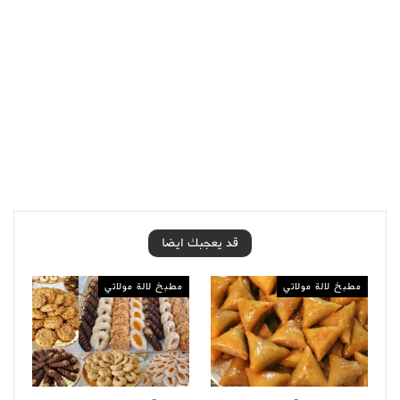
قد يعجبك ايضا
مطبخ لالة مولاتي
مطبخ لالة مولاتي