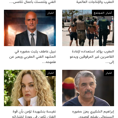
المغرب والإنتاجات العالمية
الفني وتتمسك بأعمال تلامس…
أخبار المجتمع
اخبار
المغرب يؤكد استعداده لإعادة
نبيل عاطف يثبت حضوره في
القاصرين غير المرفوقين ويدعو
المشهد الفني المغربي ويعبر عن
إلى…
طموحه…
اخبار
اخبار
إبراهيم الشكيري يعزز حضوره
نفيسة بنشهيدة تؤمن بأن قوة
السينمائي بفيلم كوميدي
الفنان تكمن في جودة اختياراته