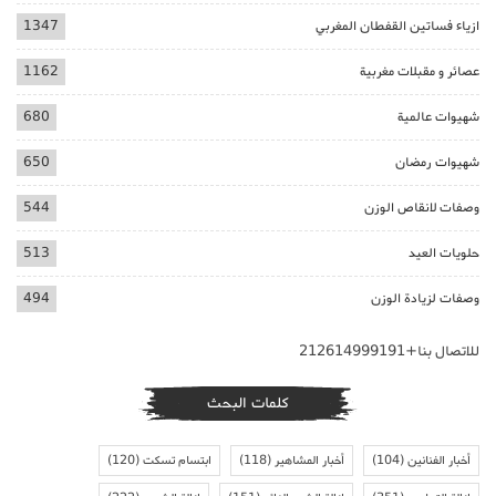
ازياء فساتين القفطان المغربي
1347
عصائر و مقبلات مغربية
1162
شهيوات عالمية
680
شهيوات رمضان
650
وصفات لانقاص الوزن
544
حلويات العيد
513
وصفات لزيادة الوزن
494
للاتصال بنا+212614999191
كلمات البحث
أخبار الفنانين
(104)
أخبار المشاهير
(118)
ابتسام تسكت
(120)