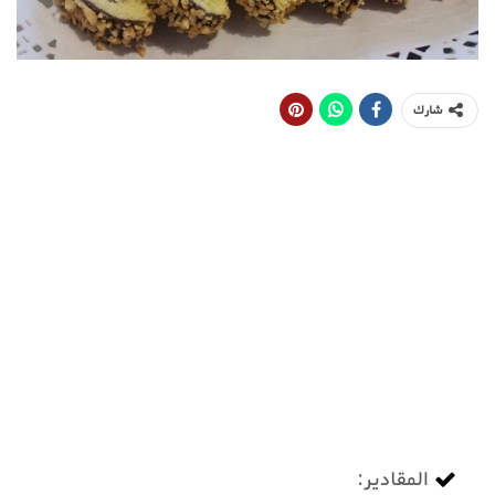
شارك
المقادير: