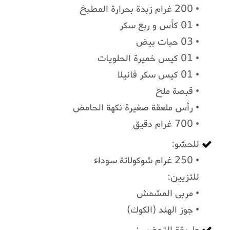
• 200 غرام زبدة بحرارة المطبخ
• 01 كأس و ربع سكر
• 03 حبات بيض
• 01 كيس خميرة الحلويات
• 01 كيس سكر فانيلا
• قبصة ملح
• رأس ملعقة صغيرة نكهة الحامض
• 700 غرام دقيق
للحشو:
• 250 غرام شوكولاتة سوداء
للتزيين:
• مربى المشمش
• جوز الهند (الكوك)
طريقة التحضير :