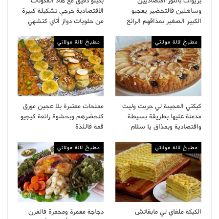
بريوات باللوز اقتصاديين
بكيلو دقيق مع هاد المكونات
وساهلين فالتحضير يعجبو
الاقتصادية خرجي تشكيلة كبيرة
الكبير الصغير بمذاقهم الرائع
من حلويات دواز أتاي كتشهي
مطبخ لالة مولاتي
مطبخ لالة مولاتي
كيكتي العجيبة لي جربت وليت
مملحات معتبرة بلا عجين مورق
مدمنة عليها بطريقة بسيطة
كنحضرهم وبحشوة رائعة كيجيو
واقتصادية وبمذاق يا سلام
قمة فاللذة
مطبخ لالة مولاتي
مطبخ لالة مولاتي
الكيكة ملفاي لي مابقاتش
دجاجة معمرة ومحمرة فالفرن