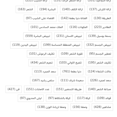
ازالة التجاعيد
(351)
ازالة الشعر الزائد
(151)
ازالة الشيب
(222)
ازالة الكرش
(137)
ازالة الكلف
(140)
البشرة
(194)
الشعر
(163)
الطريقة
(130)
الفنانة دنيا بطمة
(142)
القضاء على الشيب
(97)
المقادير
(223)
المكونات
(116)
الملك محمد السادس
(101)
بسمة بوسيل
(139)
تبييض الاسنان
(231)
تبييض البشرة
(559)
تبييض الجسم
(332)
تبييض المنطقة الحساسة
(199)
تبييض اليدين
(119)
تعطير الجسم
(95)
تقوية الشعر
(109)
تكثيف الرموش
(101)
تكثيف الشعر
(195)
تلميع الاواني
(103)
تنعيم الشعر
(434)
حالات الشفاء
(124)
دنيا بطمة
(761)
سعد المجرد
(113)
سعد لمجرد
(226)
سعيدة شرف
(111)
سلمى رشيد
(167)
صباغة الشعر
(140)
طريقة التحضير
(151)
عدد الاصابات
(151)
فن
(427)
فوائد
(109)
كيكة
(117)
كيكة بالشكلاط
(97)
ليلى الحديوي
(97)
مشاهير
(428)
وصفة
(156)
وصفة لزيادة الوزن
(138)