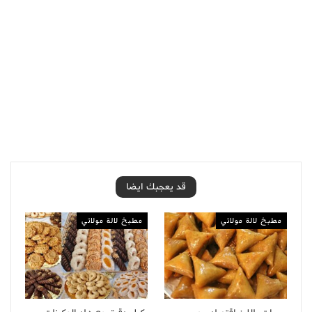
قد يعجبك ايضا
مطبخ لالة مولاتي
مطبخ لالة مولاتي