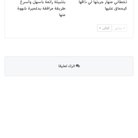
تخطاني منهار جربتها لي ذاقها
بتتبيلة رائعة بأسهل وأسرع
كيحماق عليها
طريقة مرافقة بدغميرة شهوة
منها
سابق
التالى
اترك تعليقا