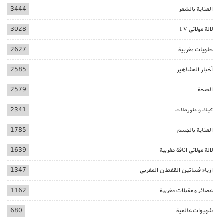
العناية بالشعر
3444
لالة مولاتي TV
3028
حلويات مغربية
2627
أخبار المشاهير
2585
الصحة
2579
كيك و طورطات
2341
العناية بالجسم
1785
لالة مولاتي اناقة مغربية
1639
ازياء فساتين القفطان المغربي
1347
عصائر و مقبلات مغربية
1162
شهيوات عالمية
680