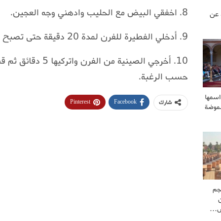
8. اخفقي البيض مع الحليب وادهني وجه العجين.
 عن
9. أدخلي الفطيرة للفرن لمدة 20 دقيقة حتى تصبح ذهبية ومقرمشة.
10. أخرجي الصينية من ا
حسب الرغبة.
اسمها
Pinterest
Facebook
شارك
لموضة
جم
كش…