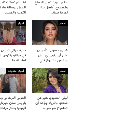
حاتم عمور: “بين النجاح
ابتسام تسكت تثير
والطموح أواصل بناء
الجدل برسالة حادة
تجربة فنية…
الكذب والحسد
اخبار
اخبار
شذى حسون: “أحرص
هنية حراتي تفرض 
على أن يكون أي عمل
في ميلانو وتكرس ا
جزء من مشروع فني…
لغة للتنوع…
اخبار
أخبار متنوعة
ليلى الحديوي تعبر عن
الدولي البرتغالي ون
شغفها بالأزياء وتؤكد أن
باريس سان جيرمان
الطموح هو سر…
فيتينيا يختار مرا