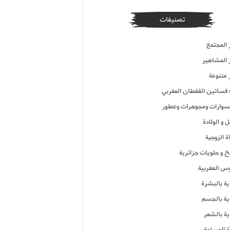
تصنيفات
 المجتمع
ر المشاهير
 متنوعة
ء فساتين القفطان المغربي
وارات ومجوهرات وعطور
 و الولادة
ة الزوجية
خ و حلويات جزائرية
وس المغربية
ية بالبشرة
اية بالجسم
ية بالشعر
ة المسلمة