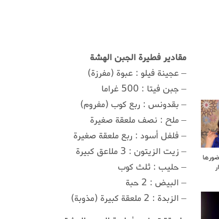
مقادير فطيرة الجبن الهشة
– عجينة فيلو : عبوة (مفرزة)
– جبن فيتا : 500 غراما
– بقدونس : ربع كوب (مفروم)
– ملح : نصف ملعقة صغيرة
– فلفل أسود : ربع ملعقة صغيرة
– زيت الزيتون : 3 ملاعق كبيرة
ضورها
– حليب : ثلث كوب
ر
– البيض : 2 حبة
– الزبدة : 2 ملعقة كبيرة (مذوبة)