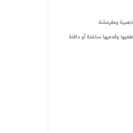
لفرن واتركيها 5 دقائق ثم قطعيها وقدميها ساخنة أو دافئة