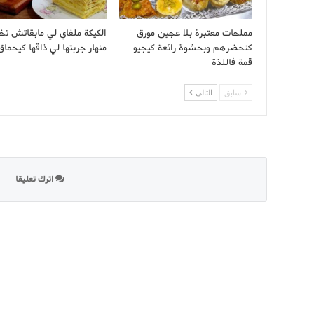
مملحات معتبرة بلا عجين مورق
الكيكة ملفاي لي مابقاتش تخ
كنحضرهم وبحشوة رائعة كيجيو
منهار جربتها لي ذاقها كيحماق
قمة فاللذة
سابق
التالى
اترك تعليقا