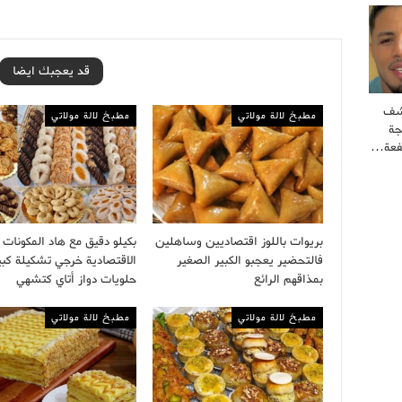
قد يعجبك ايضا
كشف
مطبخ لالة مولاتي
مطبخ لالة مولاتي
جة
فعة…
بريوات باللوز اقتصاديين وساهلين
بكيلو دقيق مع هاد المكونات
فالتحضير يعجبو الكبير الصغير
الاقتصادية خرجي تشكيلة كبي
بمذاقهم الرائع
حلويات دواز أتاي كتشهي
مطبخ لالة مولاتي
مطبخ لالة مولاتي