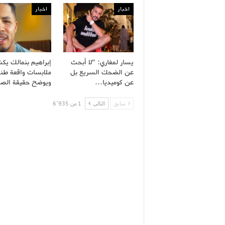
اخبار
اخبار
يسار لمغاري: “لا أبحث
إبراهيم بنمالك ي
عن الضحك السريع بل
ملابسات واقعة طن
عن كوميديا…
ويوضح حقيقة الص
سابق
التالى
1 من 6٬935