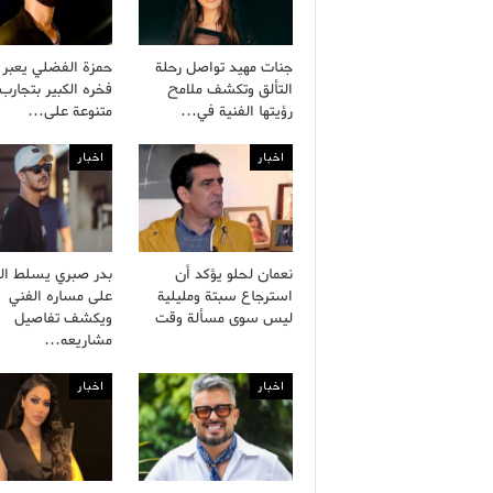
جنات مهيد تواصل رحلة
حمزة الفضلي يعبر
التألق وتكشف ملامح
فخره الكبير بتجارب 
رؤيتها الفنية في…
متنوعة على…
اخبار
اخبار
نعمان لحلو يؤكد أن
بدر صبري يسلط ال
استرجاع سبتة ومليلية
على مساره الفني
ليس سوى مسألة وقت
ويكشف تفاصيل
مشاريعه…
اخبار
اخبار