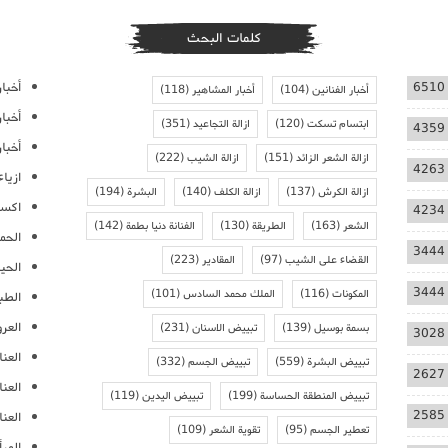
كلمات البحث
أخبار
6510
أخبار الفنانين
(104)
أخبار المشاهير
(118)
أخبا
ابتسام تسكت
(120)
ازالة التجاعيد
(351)
4359
أخبار
ازالة الشعر الزائد
(151)
ازالة الشيب
(222)
4263
ازيا
ازالة الكرش
(137)
ازالة الكلف
(140)
البشرة
(194)
اكسس
4234
الشعر
(163)
الطريقة
(130)
الفنانة دنيا بطمة
(142)
الحمل
3444
القضاء على الشيب
(97)
المقادير
(223)
الحيا
3444
المكونات
(116)
الملك محمد السادس
(101)
الطب
العر
بسمة بوسيل
(139)
تبييض الاسنان
(231)
3028
العنا
تبييض البشرة
(559)
تبييض الجسم
(332)
2627
العن
تبييض المنطقة الحساسة
(199)
تبييض اليدين
(119)
2585
العنا
تعطير الجسم
(95)
تقوية الشعر
(109)
المرأ