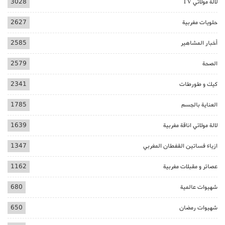
لالة مولاتي TV
3028
حلويات مغربية
2627
أخبار المشاهير
2585
الصحة
2579
كيك و طورطات
2341
العناية بالجسم
1785
لالة مولاتي اناقة مغربية
1639
ازياء فساتين القفطان المغربي
1347
عصائر و مقبلات مغربية
1162
شهيوات عالمية
680
شهيوات رمضان
650