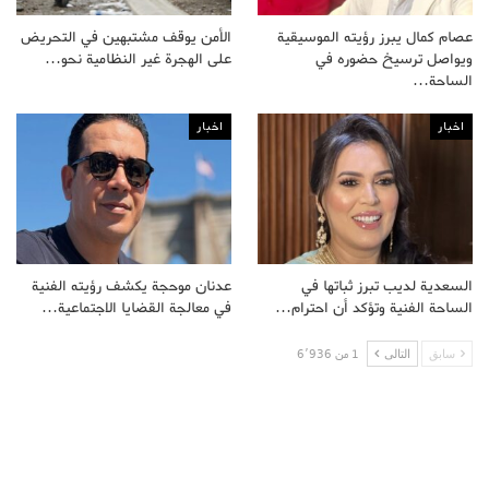
عصام كمال يبرز رؤيته الموسيقية
الأمن يوقف مشتبهين في التحريض
ويواصل ترسيخ حضوره في
على الهجرة غير النظامية نحو…
الساحة…
اخبار
اخبار
السعدية لديب تبرز ثباتها في
عدنان موحجة يكشف رؤيته الفنية
الساحة الفنية وتؤكد أن احترام…
في معالجة القضايا الاجتماعية…
سابق
التالى
1 من 6٬936