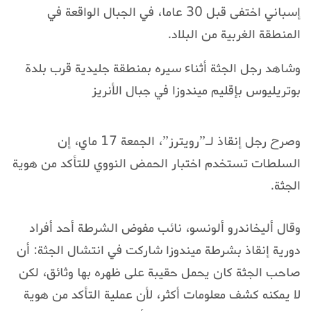
إسباني اختفى قبل 30 عاما، في الجبال الواقعة في
المنطقة الغربية من البلاد.
وشاهد رجل الجثة أثناء سيره بمنطقة جليدية قرب بلدة
بوتريليوس بإقليم ميندوزا في جبال الأنريز
وصرح رجل إنقاذ لـ”رويترز”، الجمعة 17 ماي، إن
السلطات تستخدم اختبار الحمض النووي للتأكد من هوية
الجثة.
وقال أليخاندرو ألونسو، نائب مفوض الشرطة أحد أفراد
دورية إنقاذ بشرطة ميندوزا شاركت في انتشال الجثة: أن
صاحب الجثة كان يحمل حقيبة على ظهره بها وثائق، لكن
لا يمكنه كشف معلومات أكثر، لأن عملية التأكد من هوية