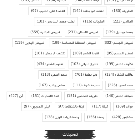
ازالة الكرش
(137)
ازالة الكلف
(140)
البشرة
(194)
الشعر
(163)
الطريقة
(130)
الفنانة دنيا بطمة
(142)
القضاء على الشيب
(97)
المقادير
(223)
المكونات
(116)
الملك محمد السادس
(101)
بسمة بوسيل
(139)
تبييض الاسنان
(231)
تبييض البشرة
(559)
تبييض الجسم
(332)
تبييض المنطقة الحساسة
(199)
تبييض اليدين
(119)
تعطير الجسم
(95)
تقوية الشعر
(109)
تكثيف الرموش
(101)
تكثيف الشعر
(195)
تلميع الاواني
(103)
تنعيم الشعر
(434)
حالات الشفاء
(124)
دنيا بطمة
(761)
سعد المجرد
(113)
سعد لمجرد
(226)
سعيدة شرف
(111)
سلمى رشيد
(167)
صباغة الشعر
(140)
طريقة التحضير
(151)
عدد الاصابات
(151)
فن
(427)
فوائد
(109)
كيكة
(117)
كيكة بالشكلاط
(97)
ليلى الحديوي
(97)
مشاهير
(428)
وصفة
(156)
وصفة لزيادة الوزن
(138)
تصنيفات