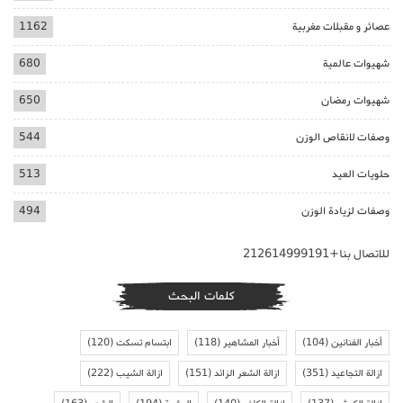
عصائر و مقبلات مغربية
1162
شهيوات عالمية
680
شهيوات رمضان
650
وصفات لانقاص الوزن
544
حلويات العيد
513
وصفات لزيادة الوزن
494
للاتصال بنا+212614999191
كلمات البحث
أخبار الفنانين
(104)
أخبار المشاهير
(118)
ابتسام تسكت
(120)
ازالة التجاعيد
(351)
ازالة الشعر الزائد
(151)
ازالة الشيب
(222)