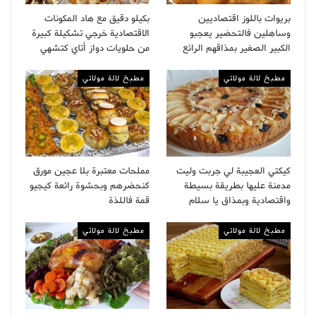
بريوات باللوز اقتصاديين
بكيلو دقيق مع هاد المكونات
وساهلين فالتحضير يعجبو
الاقتصادية خرجي تشكيلة كبيرة
الكبير الصغير بمذاقهم الرائع
من حلويات دواز أتاي كتشهي
مطبخ لالة مولاتي
مطبخ لالة مولاتي
كيكتي العجيبة لي جربت وليت
مملحات معتبرة بلا عجين مورق
مدمنة عليها بطريقة بسيطة
كنحضرهم وبحشوة رائعة كيجيو
واقتصادية وبمذاق يا سلام
قمة فاللذة
مطبخ لالة مولاتي
مطبخ لالة مولاتي