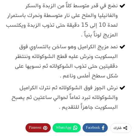
نضع في قدر متوسط كلاً من الزبدة والسكر
والفانيليا والملح على نار متوسطة ونحرك باستمرار
لمدة 10 إلى 15 دقيقة حتى تذوب الزبدة ويكتسب
المزيج لوناً بنياً .
نمد مزيج الكراميل وهو ساخن بالتساوي فوق
البسكويت ونرش عليه قطع الشوكولاته وننتظر
دققيتين حتى تذوب الشوكولاته ثم نسويها على
شكل سطح أملس وناعم .
نرش الجوز فوق الشوكولاته ثم نترك الكراميل
والشوكولاته تبرد تماماً لحوالي ساعتين ثم يصبح
البسكويت جاهزاً للتقديم .
Pinterest
WhatsApp
Facebook
شارك