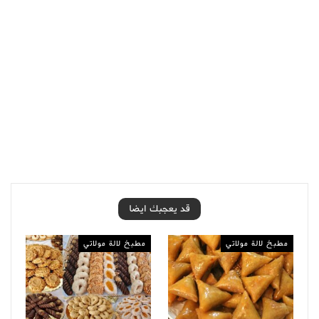
قد يعجبك ايضا
مطبخ لالة مولاتي
مطبخ لالة مولاتي