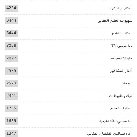
العناية بالبشرة
4234
شهيوات الطبخ المغربي
3444
العناية بالشعر
3444
لالة مولاتي TV
3028
حلويات مغربية
2627
أخبار المشاهير
2585
الصحة
2579
كيك و طورطات
2341
العناية بالجسم
1785
لالة مولاتي اناقة مغربية
1639
ازياء فساتين القفطان المغربي
1347