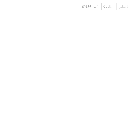
سابق
التالى
1 من 6٬936