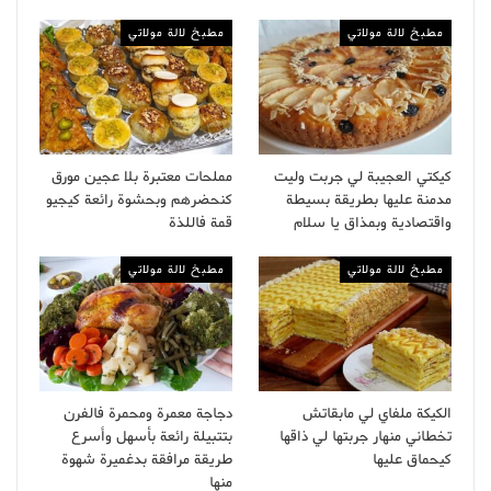
مطبخ لالة مولاتي
مطبخ لالة مولاتي
كيكتي العجيبة لي جربت وليت
مملحات معتبرة بلا عجين مورق
مدمنة عليها بطريقة بسيطة
كنحضرهم وبحشوة رائعة كيجيو
واقتصادية وبمذاق يا سلام
قمة فاللذة
مطبخ لالة مولاتي
مطبخ لالة مولاتي
الكيكة ملفاي لي مابقاتش
دجاجة معمرة ومحمرة فالفرن
تخطاني منهار جربتها لي ذاقها
بتتبيلة رائعة بأسهل وأسرع
كيحماق عليها
طريقة مرافقة بدغميرة شهوة
منها