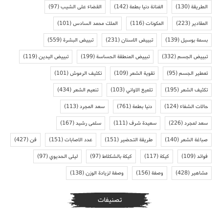
الطريقة
(130)
الفنانة دنيا بطمة
(142)
القضاء على الشيب
(97)
المقادير
(223)
المكونات
(116)
الملك محمد السادس
(101)
بسمة بوسيل
(139)
تبييض الاسنان
(231)
تبييض البشرة
(559)
تبييض الجسم
(332)
تبييض المنطقة الحساسة
(199)
تبييض اليدين
(119)
تعطير الجسم
(95)
تقوية الشعر
(109)
تكثيف الرموش
(101)
تكثيف الشعر
(195)
تلميع الاواني
(103)
تنعيم الشعر
(434)
حالات الشفاء
(124)
دنيا بطمة
(761)
سعد المجرد
(113)
سعد لمجرد
(226)
سعيدة شرف
(111)
سلمى رشيد
(167)
صباغة الشعر
(140)
طريقة التحضير
(151)
عدد الاصابات
(151)
فن
(427)
فوائد
(109)
كيكة
(117)
كيكة بالشكلاط
(97)
ليلى الحديوي
(97)
مشاهير
(428)
وصفة
(156)
وصفة لزيادة الوزن
(138)
تصنيفات