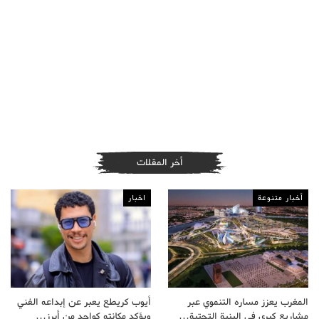
أخر المقلات
أخبار متنوعة
اخبار
المغرب يعزز مساره التنموي عبر
أيوب كريطع يعبر عن إبداعه الفني
مشاريع كبرى في البنية التحتية…
ويؤكد مكانته كواحد من أبرز…