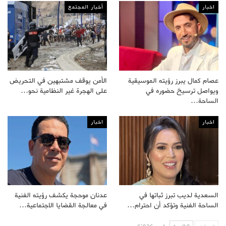
اخبار
أخبار المجتمع
عصام كمال يبرز رؤيته الموسيقية
الأمن يوقف مشتبهين في التحريض
ويواصل ترسيخ حضوره في
على الهجرة غير النظامية نحو…
الساحة…
اخبار
اخبار
السعدية لديب تبرز ثباتها في
عدنان موحجة يكشف رؤيته الفنية
الساحة الفنية وتؤكد أن احترام…
في معالجة القضايا الاجتماعية…