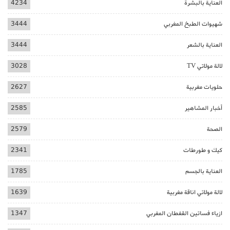
العناية بالبشرة
4234
شهيوات الطبخ المغربي
3444
العناية بالشعر
3444
لالة مولاتي TV
3028
حلويات مغربية
2627
أخبار المشاهير
2585
الصحة
2579
كيك و طورطات
2341
العناية بالجسم
1785
لالة مولاتي اناقة مغربية
1639
ازياء فساتين القفطان المغربي
1347