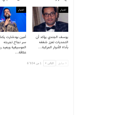
اخبار
اخبار
يوسف الجندي يؤكد أن
أمين بودشارت يك
التحديات تعزز شغفه
سر نجاح تجربته
بأداء الأدوار المركبة…
الموسيقية ويعيد ر
علاقة…
سابق
التالى
1 من 6٬934