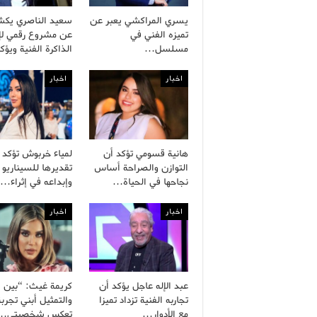
يسري المراكشي يعبر عن
سعيد الناصري يك
تميزه الفني في
عن مشروع رقمي لإح
مسلسل…
الذاكرة الفنية ويؤ
اخبار
اخبار
هانية قسومي تؤكد أن
لمياء خربوش تؤكد
التوازن والصراحة أساس
تقديرها للسيناريو 
نجاحها في الحياة…
وإبداعه في إثراء…
اخبار
اخبار
عبد الإله عاجل يؤكد أن
كريمة غيث: “بين ال
تجاربه الفنية تزداد تميزا
والتمثيل أبني تجربة
مع الأدوار…
تعكس شخصيتي…