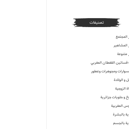
تصنيفات
 المجتمع
ر المشاهير
 متنوعة
ء فساتين القفطان المغربي
وارات ومجوهرات وعطور
 و الولادة
ة الزوجية
خ و حلويات جزائرية
وس المغربية
ية بالبشرة
اية بالجسم