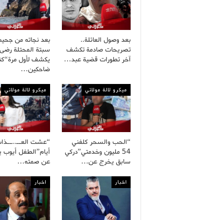
بعد وصول العائلة..
بعد نجاته من جحيم
تصريحات صادمة تكشف
سبتة المحتلة رضى
آخر تطورات قضية عبد…
يكشف لأول مرة“كنا
ضاحكين…
ميكرو لالة مولاتي
ميكرو لالة مولاتي
“الحب والسحر كلفني
54 مليون وخدمتي”دركي
أيام”الطفل أيوب 
سابق يخرج عن…
عن صمته…
اخبار
اخبار