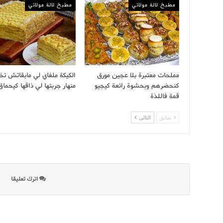
مطبخ لالة مولاتي
مطبخ لالة مولاتي
مملحات معتبرة بلا عجين مورق
الكيكة ملفاي لي مابقاتش تخ
كنحضرهم وبحشوة رائعة كيجيو
منهار جربتها لي ذاقها كيحماق
قمة فاللذة
سابق
التالى
اترك تعليقا