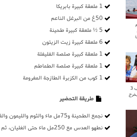
1 ملعقة كبيرة بابريكا
50غ من البرغل الناعم
5 ½ ملعقة كبيرة طحينة
6 ملعقة كبيرة زيت الزيتون
1 ملعقة كبيرة صلصة الفليفلة
1 ملعقة كبيرة صلصة الطماطم
1 كوب من الكزبرة الطازجة المفرومة
“عشت العــ..ــذاب 3
يخرج
طريقة التحضير
نجمع الطحينة و75مل ماء والثوم والليمون والقليل من الزيت والملح والفلفل .
نطهو العدس مع 250مل ماء حتى الغليان، ثم نخفض النار، ونغطي 20 دقيقة .