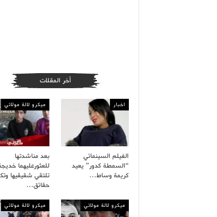
أخر المقلات
اخبار
ميكرو لالة مولاتي
الفيلم السينمائي
بعد مناشدتها
“السمطة كدور” يعيد
للعثورعليهما خديجة
كريمة وساط…
تلتقي شقيقيها وت
حقائق…
ميكرو لالة مولاتي
ميكرو لالة مولاتي