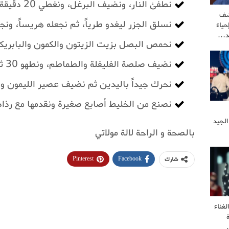
نطفئ النار، ونضيف البرغل، ونغطي 20 دقيقة حتى يصبح البرغل طرياً .
شف
نسلق الجزر ليغدو طرياً، ثم نجعله هريساً، ون
ياء
كد…
نحمص البصل بزيت الزيتون والكمون والبابريكا
نضيف صلصة الفليفلة والطماطم، ونطهو 30 ثانية، ثم نجمعه مع العدس .
نحرك جيداً باليدين ثم نضيف عصير الليمون وال
نصنع من الخليط أصابع صغيرة ونقدمها مع رذا
الجيد
بالصحة و الراحة لالة مولاتي
Pinterest
Facebook
شارك
غناء