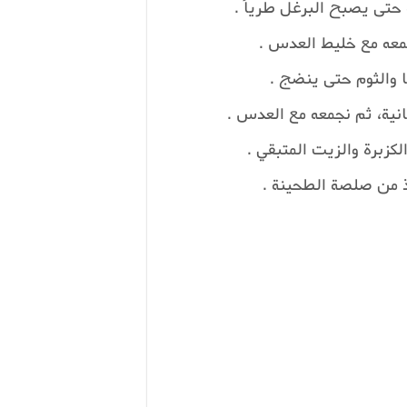
جمعه مع خليط العدس .
 والثوم حتى ينضج .
كزبرة والزيت المتبقي .
ذ من صلصة الطحينة .