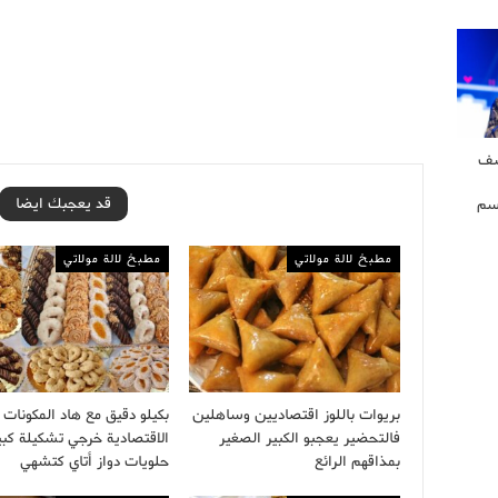
شف
قد يعجبك ايضا
سم
مطبخ لالة مولاتي
مطبخ لالة مولاتي
بريوات باللوز اقتصاديين وساهلين
بكيلو دقيق مع هاد المكونات
فالتحضير يعجبو الكبير الصغير
الاقتصادية خرجي تشكيلة كبي
بمذاقهم الرائع
حلويات دواز أتاي كتشهي