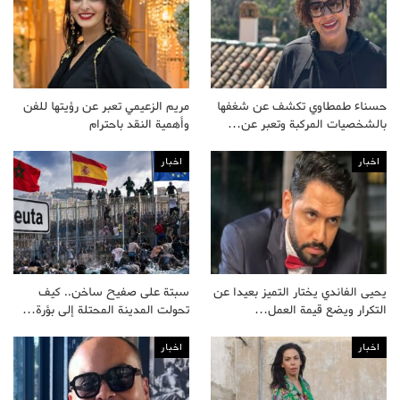
حسناء طمطاوي تكشف عن شغفها
مريم الزعيمي تعبر عن رؤيتها للفن
بالشخصيات المركبة وتعبر عن…
وأهمية النقد باحترام
اخبار
اخبار
يحيى الفاندي يختار التميز بعيدا عن
سبتة على صفيح ساخن.. كيف
التكرار ويضع قيمة العمل…
تحولت المدينة المحتلة إلى بؤرة…
اخبار
اخبار