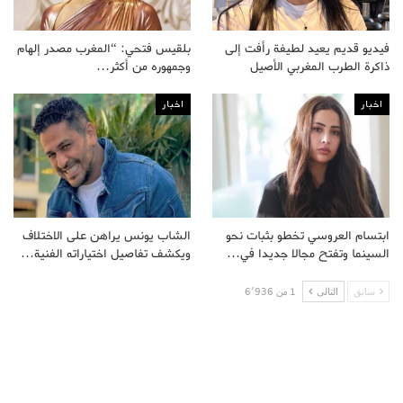
فيديو قديم يعيد لطيفة رأفت إلى
بلقيس فتحي: “المغرب مصدر إلهام
ذاكرة الطرب المغربي الأصيل
وجمهوره من أكثر…
اخبار
اخبار
ابتسام العروسي تخطو بثبات نحو
الشاب يونس يراهن على الاختلاف
السينما وتفتح مجالا جديدا في…
ويكشف تفاصيل اختياراته الفنية…
سابق
التالى
1 من 6٬936