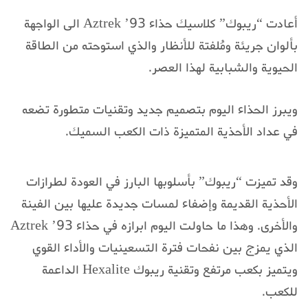
أعادت “ريبوك” كلاسيك حذاء Aztrek ’93 الى الواجهة
بألوان جريئة ومُلفتة للأنظار والذي استوحته من الطاقة
الحيوية والشبابية لهذا العصر.
ويبرز الحذاء اليوم بتصميم جديد وتقنيات متطورة تضعه
في عداد الأحذية المتميزة ذات الكعب السميك.
وقد تميزت “ريبوك” بأسلوبها البارز في العودة لطرازات
الأحذية القديمة وإضفاء لمسات جديدة عليها بين الفينة
والأخرى. وهذا ما حاولت اليوم ابرازه في حذاء Aztrek ’93
الذي يمزج بين نفحات فترة التسعينيات والأداء القوي
ويتميز بكعب مرتفع وتقنية ريبوك Hexalite الداعمة
للكعب.