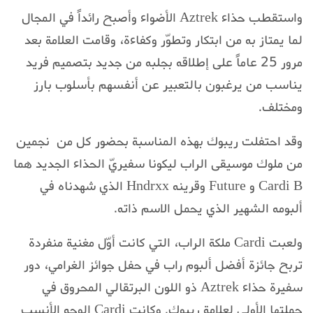
واستقطب حذاء Aztrek الأضواء وأصبح رائداً في المجال
لما يمتاز به من ابتكار وتطوّر وكفاءة، وقامت العلامة بعد
مرور 25 عاماً على إطلاقه بجلبه من جديد بتصميم فريد
يناسب من يرغبون بالتعبير عن أنفسهم بأسلوب بارز
ومختلف.
وقد احتفلت ريبوك بهذه المناسبة بحضور كل من نجمين
من ملوك موسيقى الراب ليكونا سفيريّ الحذاء الجديد هما
Cardi B و Future وقرينه Hndrxx الذي شهدناه في
ألبومه الشهير الذي يحمل الاسم ذاته.
ولعبت Cardi ملكة الراب، التي كانت أوّل مغنية منفردة
تربح جائزة أفضل ألبوم راب في حفل جوائز الغرامي، دور
سفيرة حذاء Aztrek ذو اللون البرتقالي المحروق في
حملتها الأولى لعلامة ريبوك. وكانت Cardi الوجه الأنسب