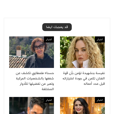
قد يعجبك ايضا
اخبار
اخبار
نفيسة بنشهيدة تؤمن بأن قوة
حسناء طمطاوي تكشف عن
الفنان تكمن في جودة اختياراته
شغفها بالشخصيات المركبة
قبل عدد أعماله
وتعبر عن تفضيلها للأدوار
المختلفة
اخبار
اخبار