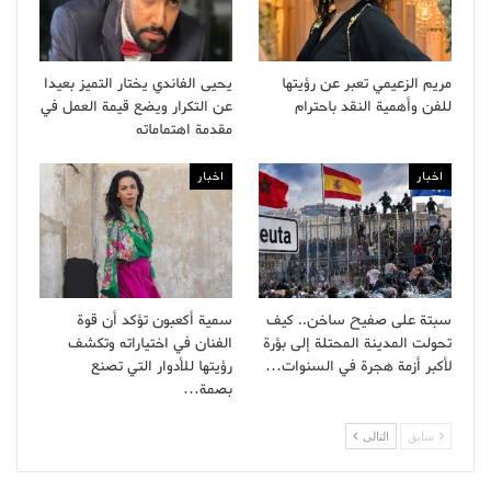
مريم الزعيمي تعبر عن رؤيتها
يحيى الفاندي يختار التميز بعيدا
للفن وأهمية النقد باحترام
عن التكرار ويضع قيمة العمل في
مقدمة اهتماماته
اخبار
اخبار
سبتة على صفيح ساخن.. كيف
سمية أكعبون تؤكد أن قوة
تحولت المدينة المحتلة إلى بؤرة
الفنان في اختياراته وتكشف
لأكبر أزمة هجرة في السنوات…
رؤيتها للأدوار التي تصنع
بصمة…
سابق
التالى