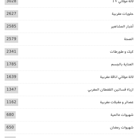
لالة مولاتي TV
3028
حلويات مغربية
2627
أخبار المشاهير
2585
الصحة
2579
كيك و طورطات
2341
العناية بالجسم
1785
لالة مولاتي اناقة مغربية
1639
ازياء فساتين القفطان المغربي
1347
عصائر و مقبلات مغربية
1162
شهيوات عالمية
680
شهيوات رمضان
650