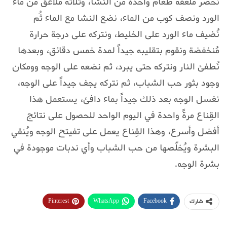
نحضر ملعقة طعام واحدة من النشا، وثلاثة ملاعق من ماء
الورد ونصف كوب من الماء، نضع النشا مع الماء ثُم
نُضيف ماء الورد على الخليط، ونتركه على درجة حرارة
مُنخفضة ونقوم بتقليبه جيداً لمدة خمس دقائق، وبعدها
نُطفئ النار ونتركه حتى يبرد، ثم نضعه على الوجه وومكان
وجود بثور حب الشباب، ثم نتركه يجف جيداً على الوجه،
نغسل الوجه بعد ذلك جيداً بماء دافئ، يستعمل هذا
القِناع مرةً واحدة في اليوم الواحد للحصول على نتائج
أفضل وأسرع، وهذا القِناع يعمل على تفيتح الوجه ويُنقي
البشرة ويُخلّصها من حب الشباب وأي ندبات موجودة في
بشرة الوجه.
Pinterest
WhatsApp
Facebook
شارك