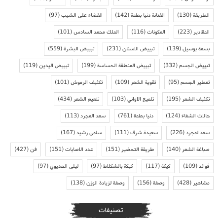
الطريقة
(130)
الفنانة دنيا بطمة
(142)
القضاء على الشيب
(97)
المقادير
(223)
المكونات
(116)
الملك محمد السادس
(101)
بسمة بوسيل
(139)
تبييض الاسنان
(231)
تبييض البشرة
(559)
تبييض الجسم
(332)
تبييض المنطقة الحساسة
(199)
تبييض اليدين
(119)
تعطير الجسم
(95)
تقوية الشعر
(109)
تكثيف الرموش
(101)
تكثيف الشعر
(195)
تلميع الاواني
(103)
تنعيم الشعر
(434)
حالات الشفاء
(124)
دنيا بطمة
(761)
سعد المجرد
(113)
سعد لمجرد
(226)
سعيدة شرف
(111)
سلمى رشيد
(167)
صباغة الشعر
(140)
طريقة التحضير
(151)
عدد الاصابات
(151)
فن
(427)
فوائد
(109)
كيكة
(117)
كيكة بالشكلاط
(97)
ليلى الحديوي
(97)
مشاهير
(428)
وصفة
(156)
وصفة لزيادة الوزن
(138)
تصنيفات