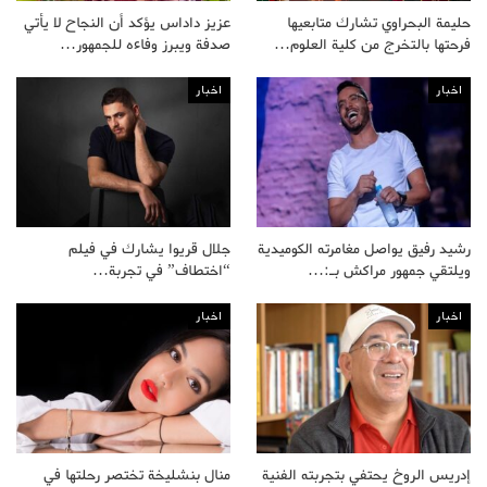
حليمة البحراوي تشارك متابعيها
عزيز داداس يؤكد أن النجاح لا يأتي
فرحتها بالتخرج من كلية العلوم…
صدفة ويبرز وفاءه للجمهور…
اخبار
اخبار
رشيد رفيق يواصل مغامرته الكوميدية
جلال قريوا يشارك في فيلم
ويلتقي جمهور مراكش بـ:…
“اختطاف” في تجربة…
اخبار
اخبار
إدريس الروخ يحتفي بتجربته الفنية
منال بنشليخة تختصر رحلتها في