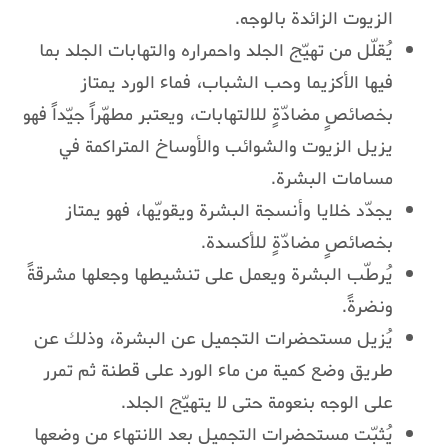
الزيوت الزائدة بالوجه.
يُقلّل من تهيّج الجلد واحمراره والتهابات الجلد بما
فيها الأكزيما وحب الشباب، فماء الورد يمتاز
بخصائصٍ مضادّةٍ للالتهابات، ويعتبر مطهّراً جيّداً فهو
يزيل الزيوت والشوائب والأوساخ المتراكمة في
مسامات البشرة.
يجدّد خلايا وأنسجة البشرة ويقويّها، فهو يمتاز
بخصائصٍ مضادّةٍ للأكسدة.
يُرطّب البشرة ويعمل على تنشيطها وجعلها مشرقةً
ونضرةً.
يُزيل مستحضرات التجميل عن البشرة، وذلك عن
طريق وضع كمية من ماء الورد على قطنة ثم تمرر
على الوجه بنعومة حتى لا يتهيّج الجلد.
يُثبّت مستحضرات التجميل بعد الانتهاء من وضعها