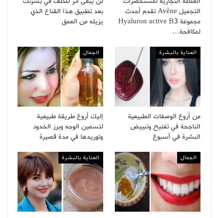
العلامة التجارية لمستحضرات
لن يبقى أثر للكلف في بشرتك
التجميل Avène تقدم أحدث
بعد تطبيق هذا القناع الذي
مجموعة Hyaluron active B3
يزيله من العمق
لمكافحة…
العناية بالبشرة
الجمال
من أروع الوصفات الطبيعية
إليك أروع طريقة طبيعية
الناجحة في تفتيح وتبييض
لتسمين الوجه وبرز الخدود
البشرة في أسبوع
وتوريدها في مدة قصيرة
الجمال
العناية بالبشرة