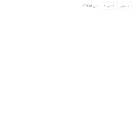
سابق
التالى
1 من 6٬938