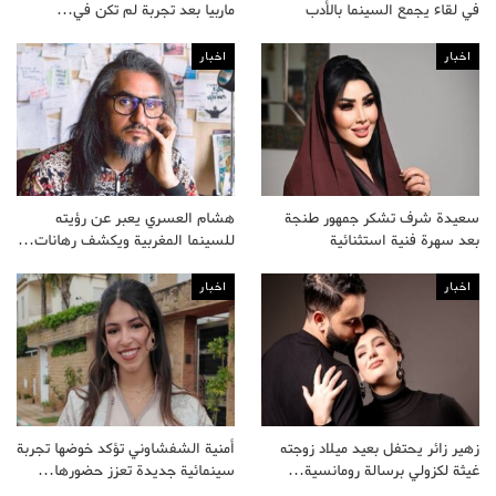
في لقاء يجمع السينما بالأدب
ماربيا بعد تجربة لم تكن في…
اخبار
اخبار
سعيدة شرف تشكر جمهور طنجة
هشام العسري يعبر عن رؤيته
بعد سهرة فنية استثنائية
للسينما المغربية ويكشف رهانات…
اخبار
اخبار
زهير زائر يحتفل بعيد ميلاد زوجته
أمنية الشفشاوني تؤكد خوضها تجربة
غيثة لكزولي برسالة رومانسية…
سينمائية جديدة تعزز حضورها…