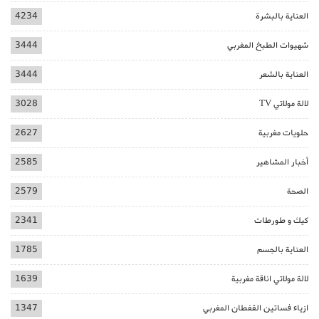
العناية بالبشرة
4234
شهيوات الطبخ المغربي
3444
العناية بالشعر
3444
لالة مولاتي TV
3028
حلويات مغربية
2627
أخبار المشاهير
2585
الصحة
2579
كيك و طورطات
2341
العناية بالجسم
1785
لالة مولاتي اناقة مغربية
1639
ازياء فساتين القفطان المغربي
1347