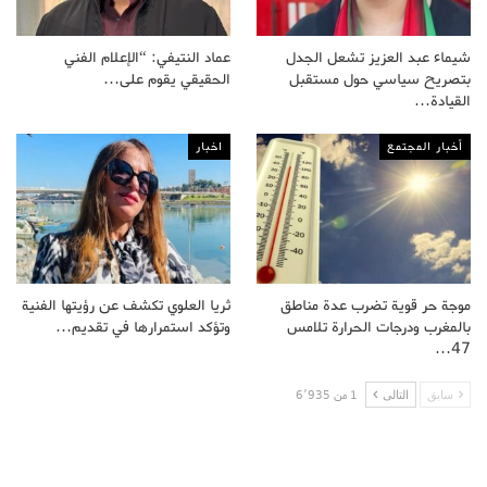
شيماء عبد العزيز تشعل الجدل
عماد النتيفي: “الإعلام الفني
بتصريح سياسي حول مستقبل
الحقيقي يقوم على…
القيادة…
أخبار المجتمع
اخبار
موجة حر قوية تضرب عدة مناطق
ثريا العلوي تكشف عن رؤيتها الفنية
بالمغرب ودرجات الحرارة تلامس
وتؤكد استمرارها في تقديم…
47…
سابق
التالى
1 من 6٬935