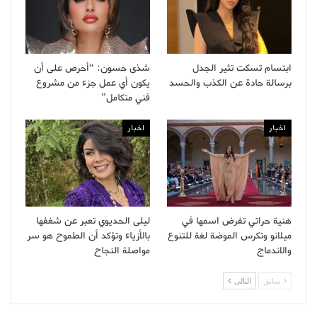
ابتسام تسكت تثير الجدل
شذى حسون: “أحرص على أن
برسالة حادة عن الكذب والحسد
يكون أي عمل جزء من مشروع
فني متكامل”
اخبار
اخبار
هنية حراتي تفرض اسمها في
ليلى الحديوي تعبر عن شغفها
ميلانو وتكرس الموضة لغة للتنوع
بالأزياء وتؤكد أن الطموح هو سر
والاندماج
مواصلة النجاح
سابق
التالى