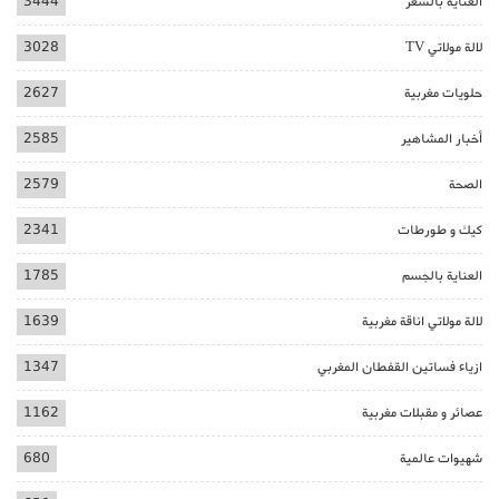
العناية بالشعر
3444
لالة مولاتي TV
3028
حلويات مغربية
2627
أخبار المشاهير
2585
الصحة
2579
كيك و طورطات
2341
العناية بالجسم
1785
لالة مولاتي اناقة مغربية
1639
ازياء فساتين القفطان المغربي
1347
عصائر و مقبلات مغربية
1162
شهيوات عالمية
680