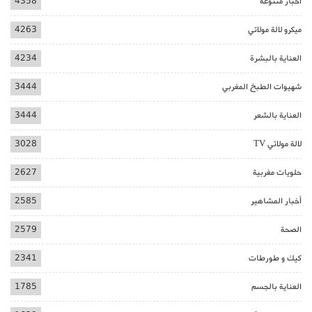
أخبار متنوعة
4358
ميكرو لالة مولاتي
4263
العناية بالبشرة
4234
شهيوات الطبخ المغربي
3444
العناية بالشعر
3444
لالة مولاتي TV
3028
حلويات مغربية
2627
أخبار المشاهير
2585
الصحة
2579
كيك و طورطات
2341
العناية بالجسم
1785