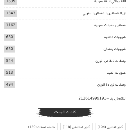
لالة مولاتي اناقة مغربية
1639
ازياء فساتين القفطان المغربي
1347
عصائر و مقبلات مغربية
1162
شهيوات عالمية
680
شهيوات رمضان
650
وصفات لانقاص الوزن
544
حلويات العيد
513
وصفات لزيادة الوزن
494
للاتصال بنا+212614999191
كلمات البحث
أخبار الفنانين
(104)
أخبار المشاهير
(118)
ابتسام تسكت
(120)