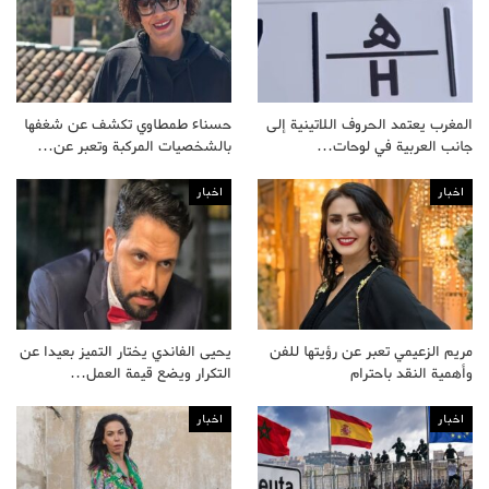
المغرب يعتمد الحروف اللاتينية إلى
حسناء طمطاوي تكشف عن شغفها
جانب العربية في لوحات…
بالشخصيات المركبة وتعبر عن…
اخبار
اخبار
مريم الزعيمي تعبر عن رؤيتها للفن
يحيى الفاندي يختار التميز بعيدا عن
وأهمية النقد باحترام
التكرار ويضع قيمة العمل…
اخبار
اخبار