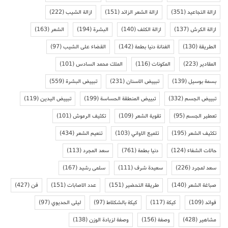
ازالة التجاعيد
(351)
ازالة الشعر الزائد
(151)
ازالة الشيب
(222)
ازالة الكرش
(137)
ازالة الكلف
(140)
البشرة
(194)
الشعر
(163)
الطريقة
(130)
الفنانة دنيا بطمة
(142)
القضاء على الشيب
(97)
المقادير
(223)
المكونات
(116)
الملك محمد السادس
(101)
بسمة بوسيل
(139)
تبييض الاسنان
(231)
تبييض البشرة
(559)
تبييض الجسم
(332)
تبييض المنطقة الحساسة
(199)
تبييض اليدين
(119)
تعطير الجسم
(95)
تقوية الشعر
(109)
تكثيف الرموش
(101)
تكثيف الشعر
(195)
تلميع الاواني
(103)
تنعيم الشعر
(434)
حالات الشفاء
(124)
دنيا بطمة
(761)
سعد المجرد
(113)
سعد لمجرد
(226)
سعيدة شرف
(111)
سلمى رشيد
(167)
صباغة الشعر
(140)
طريقة التحضير
(151)
عدد الاصابات
(151)
فن
(427)
فوائد
(109)
كيكة
(117)
كيكة بالشكلاط
(97)
ليلى الحديوي
(97)
مشاهير
(428)
وصفة
(156)
وصفة لزيادة الوزن
(138)