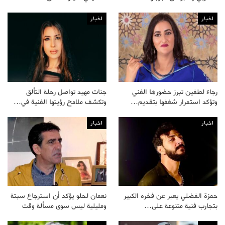
اخبار
اخبار
رجاء لطفين تبرز حضورها الفني
جنات مهيد تواصل رحلة التألق
وتؤكد استمرار شغفها بتقديم…
وتكشف ملامح رؤيتها الفنية في…
اخبار
اخبار
حمزة الفضلي يعبر عن فخره الكبير
نعمان لحلو يؤكد أن استرجاع سبتة
بتجارب فنية متنوعة على…
ومليلية ليس سوى مسألة وقت