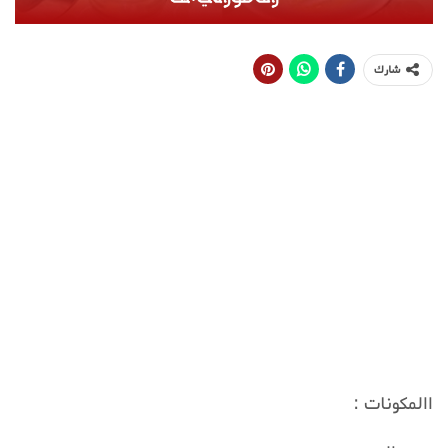
شارك
االمكونات :