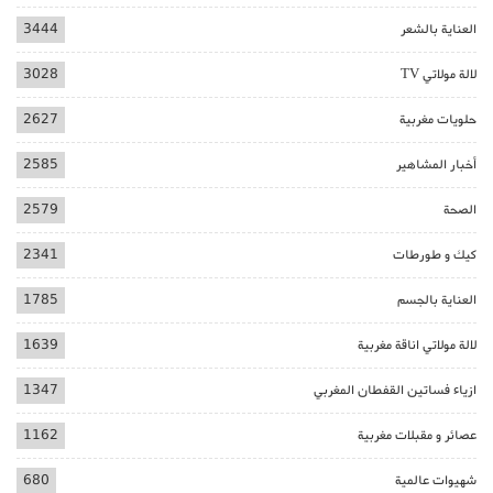
العناية بالشعر
3444
لالة مولاتي TV
3028
حلويات مغربية
2627
أخبار المشاهير
2585
الصحة
2579
كيك و طورطات
2341
العناية بالجسم
1785
لالة مولاتي اناقة مغربية
1639
ازياء فساتين القفطان المغربي
1347
عصائر و مقبلات مغربية
1162
شهيوات عالمية
680