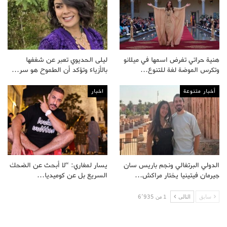
هنية حراتي تفرض اسمها في ميلانو
ليلى الحديوي تعبر عن شغفها
وتكرس الموضة لغة للتنوع…
بالأزياء وتؤكد أن الطموح هو سر…
أخبار متنوعة
اخبار
الدولي البرتغالي ونجم باريس سان
يسار لمغاري: “لا أبحث عن الضحك
جيرمان فيتينيا يختار مراكش…
السريع بل عن كوميديا…
سابق
التالى
1 من 6٬935