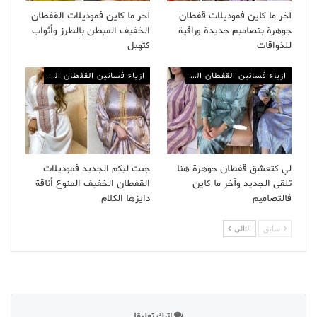
آخر ما كاين فموديلات قفطان
آخر ما كاين فموديلات القفطان
جوهرة بتصاميم جديدة وراقية
الخفيف المبطن بالطرز وأثواب
للذواقات
كتهبل
ازياء فساتين القفطان المغربي
ازياء فساتين القفطان المغربي
لي كتعشق قفطان جوهرة هنا
جبت ليكم الجديد فموديلات
تلقى الجديد وآخر ما كاين
القفطان الخفيف المنوع أناقة
فالتصاميم
دايزها الكلام
سابق
التالى
اترك تعليقا