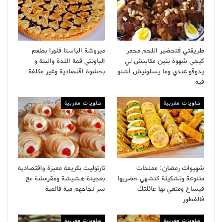
طريقتي فتحضير اللحم محمر
مبروشة الباستا فلورا بطعم
كيجي شهوة بنين مكاينش لي
الباونتي قمة اللذة والبنة و
يذوقو عندي وما يسلونيش أشنو
بحشوة اقتصادية وغير مكلفة
فيه
حلويات مغربية
حلويات مغربية
شهيوات رمضان: مملحات
تارتوليت بكريمة مميزة واقتصادية
متنوعة وتشكيلة كتشهي حضريها
بعجينة هشيشة ومقرمشة مع
فيساع ومتعي بها عائلتك
سر نجاحهم مية فالمية
فالفطور
حلويات مغربية
حلويات مغربية