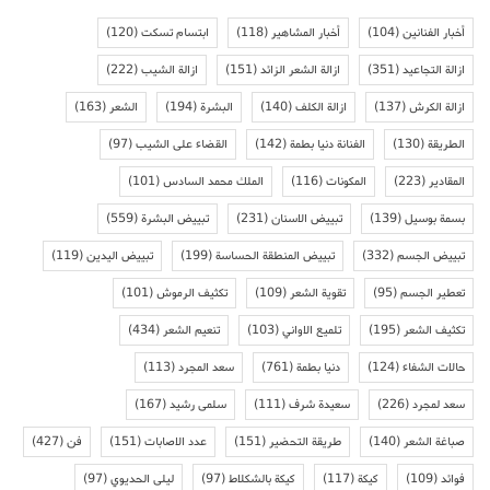
أخبار الفنانين
(104)
أخبار المشاهير
(118)
ابتسام تسكت
(120)
ازالة التجاعيد
(351)
ازالة الشعر الزائد
(151)
ازالة الشيب
(222)
ازالة الكرش
(137)
ازالة الكلف
(140)
البشرة
(194)
الشعر
(163)
الطريقة
(130)
الفنانة دنيا بطمة
(142)
القضاء على الشيب
(97)
المقادير
(223)
المكونات
(116)
الملك محمد السادس
(101)
بسمة بوسيل
(139)
تبييض الاسنان
(231)
تبييض البشرة
(559)
تبييض الجسم
(332)
تبييض المنطقة الحساسة
(199)
تبييض اليدين
(119)
تعطير الجسم
(95)
تقوية الشعر
(109)
تكثيف الرموش
(101)
تكثيف الشعر
(195)
تلميع الاواني
(103)
تنعيم الشعر
(434)
حالات الشفاء
(124)
دنيا بطمة
(761)
سعد المجرد
(113)
سعد لمجرد
(226)
سعيدة شرف
(111)
سلمى رشيد
(167)
صباغة الشعر
(140)
طريقة التحضير
(151)
عدد الاصابات
(151)
فن
(427)
فوائد
(109)
كيكة
(117)
كيكة بالشكلاط
(97)
ليلى الحديوي
(97)