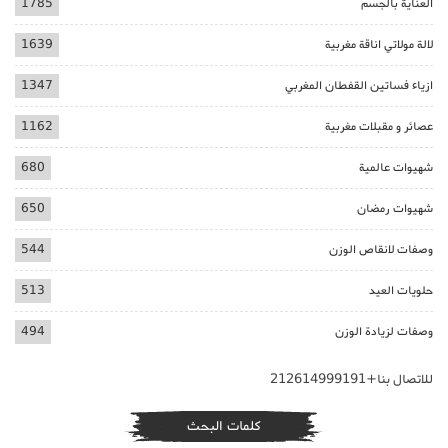
العناية بالجسم
1785
لالة مولاتي اناقة مغربية
1639
ازياء فساتين القفطان المغربي
1347
عصائر و مقبلات مغربية
1162
شهيوات عالمية
680
شهيوات رمضان
650
وصفات لانقاص الوزن
544
حلويات العيد
513
وصفات لزيادة الوزن
494
للاتصال بنا+212614999191
كلمات البحث