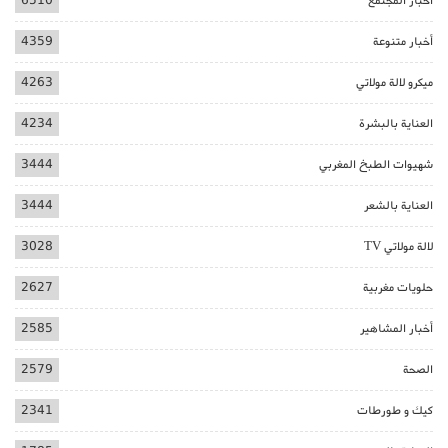
أخبار المجتمع
6510
أخبار متنوعة
4359
ميكرو لالة مولاتي
4263
العناية بالبشرة
4234
شهيوات الطبخ المغربي
3444
العناية بالشعر
3444
لالة مولاتي TV
3028
حلويات مغربية
2627
أخبار المشاهير
2585
الصحة
2579
كيك و طورطات
2341