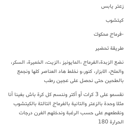
زعتر يابس
كيتشوب
-فرماج محكوك
طريقة تحضير
نضع الزبدة،الفرماج ،المايونيز ،الزيت، الخميرة، السكر،
والملح، الابزار، كنور،و نخلط هاد العناصر كلها ونجمع
بالطحين حتى نحصل على عجين رطب
نقسمو على 3 كرات أو أكتر وننسم كل كرة باش بغينا أنا
مثلا وحدة بالزعتر والتانية بالفرماج التالتة بالكيتشوب
ونقطعهم على حسب الرغبة وندخلهم الفرن درجات
الحرارة 180