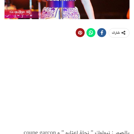
شارك
بالصور : نيولوك ” نجاة اعتابو ” و coupe garçon