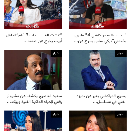
“الحب والسحر كلفني 54 مليون
“عشت العــ..ــذاب 3 أيام”الطفل
وخدمتي”دركي سابق يخرج عن…
أيوب يخرج عن صمته…
اخبار
اخبار
يسري المراكشي يعبر عن تميزه
سعيد الناصري يكشف عن مشروع
الفني في مسلسل…
رقمي لإحياء الذاكرة الفنية ويؤكد…
اخبار
اخبار