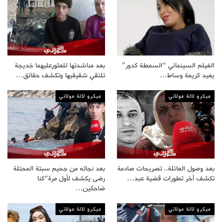
الفيلم السينمائي “السمطة كدور”
بعد مناشدتها للعثورعليهما خديجة
يعيد كريمة وساط…
تلتقي شقيقيها وتكشف حقائق…
ميكرو لالة مولاتي
ميكرو لالة مولاتي
بعد وصول العائلة.. تصريحات صادمة
بعد نجاته من جحيم سبتة المحتلة
تكشف آخر تطورات قضية عبد…
رضى يكشف لأول مرة“كنا
ضاحكين…
ميكرو لالة مولاتي
ميكرو لالة مولاتي