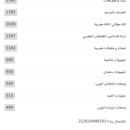
كيك و طورطات
2341
العناية بالجسم
1785
لالة مولاتي اناقة مغربية
1639
ازياء فساتين القفطان المغربي
1347
عصائر و مقبلات مغربية
1162
شهيوات عالمية
680
شهيوات رمضان
650
وصفات لانقاص الوزن
544
حلويات العيد
513
وصفات لزيادة الوزن
494
للاتصال بنا+212614999191