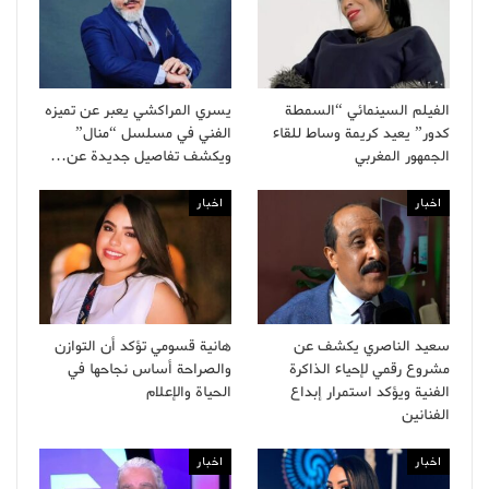
الفيلم السينمائي “السمطة
يسري المراكشي يعبر عن تميزه
كدور” يعيد كريمة وساط للقاء
الفني في مسلسل “منال”
الجمهور المغربي
ويكشف تفاصيل جديدة عن…
اخبار
اخبار
سعيد الناصري يكشف عن
هانية قسومي تؤكد أن التوازن
مشروع رقمي لإحياء الذاكرة
والصراحة أساس نجاحها في
الفنية ويؤكد استمرار إبداع
الحياة والإعلام
الفنانين
اخبار
اخبار