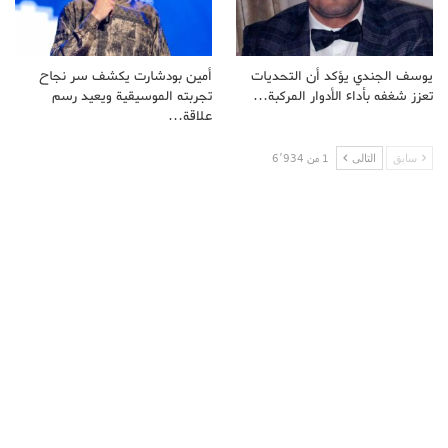
يوسف الجندي يؤكد أن التحديات
أمين بودشارت يكشف سر نجاح
تعزز شغفه بأداء الأدوار المركبة…
تجربته الموسيقية ويعيد رسم
علاقة…
سابق
التالى
1 من 6٬934