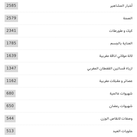
أخبار المشاهير
2585
الصحة
2579
كيك و طورطات
2341
العناية بالجسم
1785
لالة مولاتي اناقة مغربية
1639
ازياء فساتين القفطان المغربي
1347
عصائر و مقبلات مغربية
1162
شهيوات عالمية
680
شهيوات رمضان
650
وصفات لانقاص الوزن
544
حلويات العيد
513