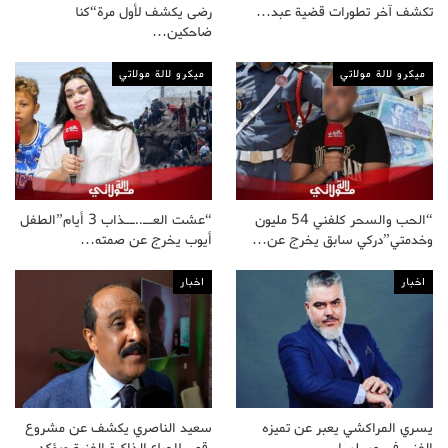
تكشف آخر تطورات قضية عبد…
رضى يكشف لأول مرة“كنا
ضاحكين…
ميكرو لالة مولاتي
ميكرو لالة مولاتي
“الحب والسحر كلفني 54 مليون
“عشت العــ..ــذاب 3 أيام”الطفل
وخدمتي”دركي سابق يخرج عن…
أيوب يخرج عن صمته…
اخبار
اخبار
يسري المراكشي يعبر عن تميزه
سعيد الناصري يكشف عن مشروع
الفني في مسلسل…
رقمي لإحياء الذاكرة الفنية ويؤكد…