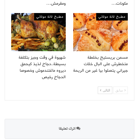
مكونات…
ومقرمش…
مطبخ لالة مولاتي
مطبخ لالة مولاتي
مسمن بريستيج بخلطة
شهيوة في وقت وجيز بتكلفة
متخطرش على البال خلات
بسيطة..دجاج لذيذ كيحمق
جيراني يتصلوا بيا غير من الريحة
ديروه ماغتندموش وخصوصا
الدجاج رخيص
سابق
التالى
اترك تعليقا