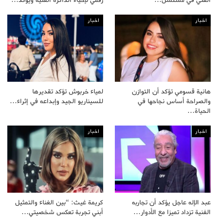
اخبار
اخبار
هانية قسومي تؤكد أن التوازن
لمياء خربوش تؤكد تقديرها
والصراحة أساس نجاحها في
للسيناريو الجيد وإبداعه في إثراء…
الحياة…
اخبار
اخبار
عبد الإله عاجل يؤكد أن تجاربه
كريمة غيث: “بين الغناء والتمثيل
الفنية تزداد تميزا مع الأدوار…
أبني تجربة تعكس شخصيتي…