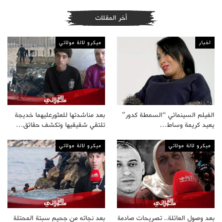
أخر المقلات
اخبار
ميكرو لالة مولاتي
الفيلم السينمائي “السمطة كدور”
بعد مناشدتها للعثورعليهما خديجة
يعيد كريمة وساط…
تلتقي شقيقيها وتكشف حقائق…
ميكرو لالة مولاتي
ميكرو لالة مولاتي
بعد وصول العائلة.. تصريحات صادمة
بعد نجاته من جحيم سبتة المحتلة