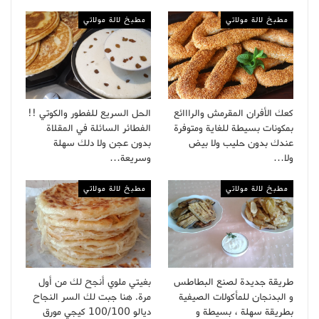
مطبخ لالة مولاتي
مطبخ لالة مولاتي
كعك الأفران المقرمش والرااائع
الحل السريع للفطور والكوتي !!
بمكونات بسيطة للغاية ومتوفرة
الفطائر السائلة في المقلاة
عندك بدون حليب ولا بيض
بدون عجن ولا دلك سهلة
ولا…
وسريعة…
مطبخ لالة مولاتي
مطبخ لالة مولاتي
طريقة جديدة لصنع البطاطس
بغيتي ملوي أنجح لك من أول
و البدنجان للمأكولات الصيفية
مرة. هنا جبت لك السر النجاح
بطريقة سهلة ، بسيطة و
ديالو 100/100 كيجي مورق