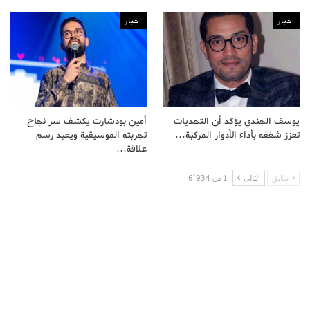
اخبار
اخبار
يوسف الجندي يؤكد أن التحديات
أمين بودشارت يكشف سر نجاح
تعزز شغفه بأداء الأدوار المركبة…
تجربته الموسيقية ويعيد رسم
علاقة…
سابق
التالى
1 من 6٬934