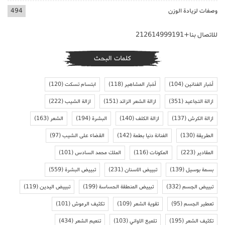
وصفات لزيادة الوزن
494
للاتصال بنا+212614999191
كلمات البحث
أخبار الفنانين
(104)
أخبار المشاهير
(118)
ابتسام تسكت
(120)
ازالة التجاعيد
(351)
ازالة الشعر الزائد
(151)
ازالة الشيب
(222)
ازالة الكرش
(137)
ازالة الكلف
(140)
البشرة
(194)
الشعر
(163)
الطريقة
(130)
الفنانة دنيا بطمة
(142)
القضاء على الشيب
(97)
المقادير
(223)
المكونات
(116)
الملك محمد السادس
(101)
بسمة بوسيل
(139)
تبييض الاسنان
(231)
تبييض البشرة
(559)
تبييض الجسم
(332)
تبييض المنطقة الحساسة
(199)
تبييض اليدين
(119)
تعطير الجسم
(95)
تقوية الشعر
(109)
تكثيف الرموش
(101)
تكثيف الشعر
(195)
تلميع الاواني
(103)
تنعيم الشعر
(434)