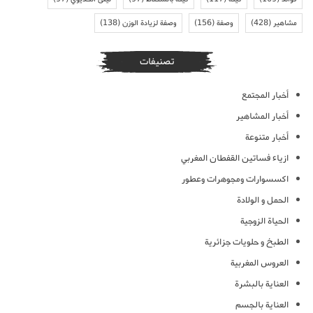
مشاهير
(428)
وصفة
(156)
وصفة لزيادة الوزن
(138)
تصنيفات
أخبار المجتمع
أخبار المشاهير
أخبار متنوعة
ازياء فساتين القفطان المغربي
اكسسوارات ومجوهرات وعطور
الحمل و الولادة
الحياة الزوجية
الطبخ و حلويات جزائرية
العروس المغربية
العناية بالبشرة
العناية بالجسم