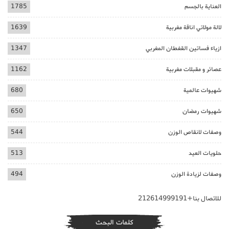
العناية بالجسم
1785
لالة مولاتي اناقة مغربية
1639
ازياء فساتين القفطان المغربي
1347
عصائر و مقبلات مغربية
1162
شهيوات عالمية
680
شهيوات رمضان
650
وصفات لانقاص الوزن
544
حلويات العيد
513
وصفات لزيادة الوزن
494
للاتصال بنا+212614999191
كلمات البحث