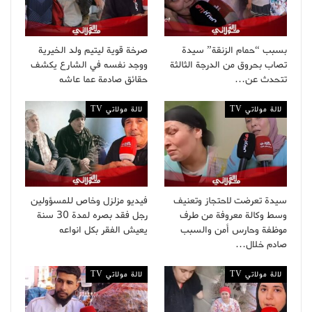
بسبب “حمام الزنقة” سيدة
صرخة قوية ليتيم ولد الخيرية
تصاب بحروق من الدرجة الثالثة
ووجد نفسه في الشارع يكشف
تتحدث عن…
حقائق صادمة عما عاشه
لالة مولاتي TV
لالة مولاتي TV
سيدة تعرضت لاحتجاز وتعنيف
فيديو مزلزل وخاص للمسؤولين
وسط وكالة معروفة من طرف
رجل فقد بصره لمدة 30 سنة
موظفة وحارس أمن والسبب
يعيش الفقر بكل انواعه
صادم خلال…
لالة مولاتي TV
لالة مولاتي TV