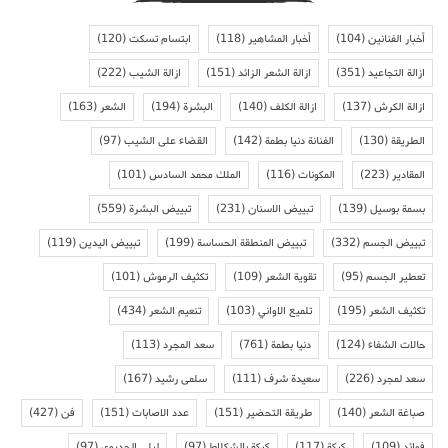
أخبار الفنانين
(104)
أخبار المشاهير
(118)
ابتسام تسكت
(120)
ازالة التجاعيد
(351)
ازالة الشعر الزائد
(151)
ازالة الشيب
(222)
ازالة الكرش
(137)
ازالة الكلف
(140)
البشرة
(194)
الشعر
(163)
الطريقة
(130)
الفنانة دنيا بطمة
(142)
القضاء على الشيب
(97)
المقادير
(223)
المكونات
(116)
الملك محمد السادس
(101)
بسمة بوسيل
(139)
تبييض الاسنان
(231)
تبييض البشرة
(559)
تبييض الجسم
(332)
تبييض المنطقة الحساسة
(199)
تبييض اليدين
(119)
تعطير الجسم
(95)
تقوية الشعر
(109)
تكثيف الرموش
(101)
تكثيف الشعر
(195)
تلميع الاواني
(103)
تنعيم الشعر
(434)
حالات الشفاء
(124)
دنيا بطمة
(761)
سعد المجرد
(113)
سعد لمجرد
(226)
سعيدة شرف
(111)
سلمى رشيد
(167)
صباغة الشعر
(140)
طريقة التحضير
(151)
عدد الاصابات
(151)
فن
(427)
فوائد
(109)
كيكة
(117)
كيكة بالشكلاط
(97)
ليلى الحديوي
(97)