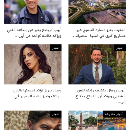
المغرب يعزز مساره التنموي عبر
أيوب كريطع يعبر عن إبداعه الفني
مشاريع كبرى في البنية التحتية…
ويؤكد مكانته كواحد من أبرز…
اخبار
اخبار
أيوب روحال يكشف رؤيته للفن
وصال بيريز تؤكد تمسكها بالفن
الشعبي ويؤكد أن النجاح يحتاج
الهادف وتبرز مكانة الجمهور في…
إلى…
أخبار متنوعة
اخبار