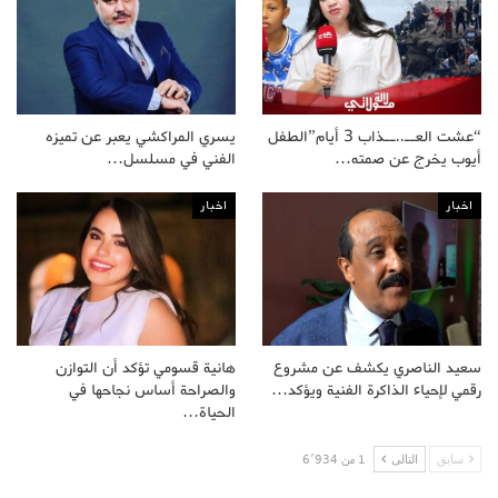
“عشت العــ..ــذاب 3 أيام”الطفل
يسري المراكشي يعبر عن تميزه
أيوب يخرج عن صمته…
الفني في مسلسل…
اخبار
اخبار
سعيد الناصري يكشف عن مشروع
هانية قسومي تؤكد أن التوازن
رقمي لإحياء الذاكرة الفنية ويؤكد…
والصراحة أساس نجاحها في
الحياة…
سابق
التالى
1 من 6٬934