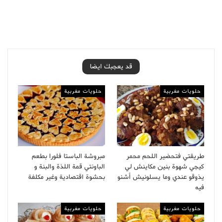
قد يعجبك ايضا
حلويات مغربية
حلويات مغربية
طريقتي فتحضير اللحم محمر
مبروشة الباستا فلورا بطعم
كيجي شهوة بنين مكاينش لي
الباونتي قمة اللذة والبنة و
يذوقو عندي وما يسلونيش أشنو
بحشوة اقتصادية وغير مكلفة
فيه
حلويات مغربية
حلويات مغربية