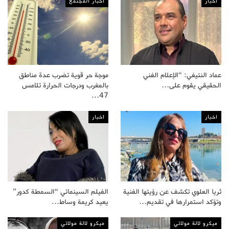
اخبار
أخبار المجتمع
عماد النتيفي: “الإعلام الفني
موجة حر قوية تضرب عدة مناطق
الحقيقي يقوم على…
بالمغرب ودرجات الحرارة تلامس
47…
اخبار
اخبار
ثريا العلوي تكشف عن رؤيتها الفنية
الفيلم السينمائي “السمطة كدور”
وتؤكد استمرارها في تقديم…
يعيد كريمة وساط…
ميكرو لالة مولاتي
ميكرو لالة مولاتي