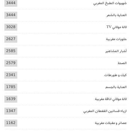
شهيوات الطبخ المغربي
3444
العناية بالشعر
3444
لالة مولاتي TV
3028
حلويات مغربية
2627
أخبار المشاهير
2585
الصحة
2579
كيك و طورطات
2341
العناية بالجسم
1785
لالة مولاتي اناقة مغربية
1639
ازياء فساتين القفطان المغربي
1347
عصائر و مقبلات مغربية
1162