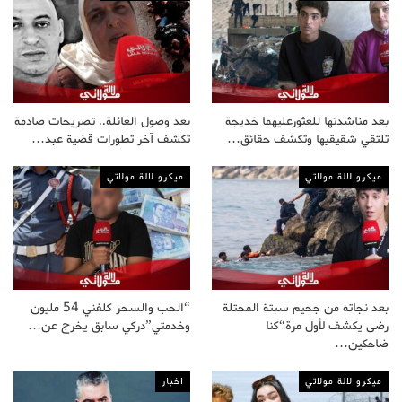
بعد مناشدتها للعثورعليهما خديجة
بعد وصول العائلة.. تصريحات صادمة
تلتقي شقيقيها وتكشف حقائق…
تكشف آخر تطورات قضية عبد…
ميكرو لالة مولاتي
ميكرو لالة مولاتي
بعد نجاته من جحيم سبتة المحتلة
“الحب والسحر كلفني 54 مليون
رضى يكشف لأول مرة“كنا
وخدمتي”دركي سابق يخرج عن…
ضاحكين…
ميكرو لالة مولاتي
اخبار