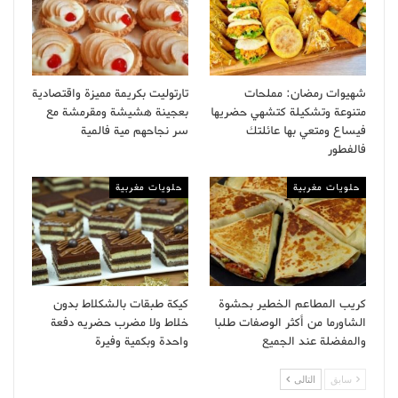
شهيوات رمضان: مملحات
تارتوليت بكريمة مميزة واقتصادية
متنوعة وتشكيلة كتشهي حضريها
بعجينة هشيشة ومقرمشة مع
فيساع ومتعي بها عائلتك
سر نجاحهم مية فالمية
فالفطور
حلويات مغربية
حلويات مغربية
كريب المطاعم الخطير بحشوة
كيكة طبقات بالشكلاط بدون
الشاورما من أكثر الوصفات طلبا
خلاط ولا مضرب حضريه دفعة
والمفضلة عند الجميع
واحدة وبكمية وفيرة
سابق
التالى