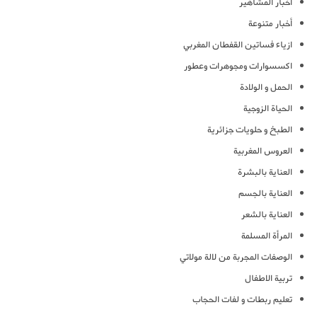
أخبار المشاهير
أخبار متنوعة
ازياء فساتين القفطان المغربي
اكسسوارات ومجوهرات وعطور
الحمل و الولادة
الحياة الزوجية
الطبخ و حلويات جزائرية
العروس المغربية
العناية بالبشرة
العناية بالجسم
العناية بالشعر
المرأة المسلمة
الوصفات المجربة من لالة مولاتي
تربية الاطفال
تعليم ربطات و لفات الحجاب