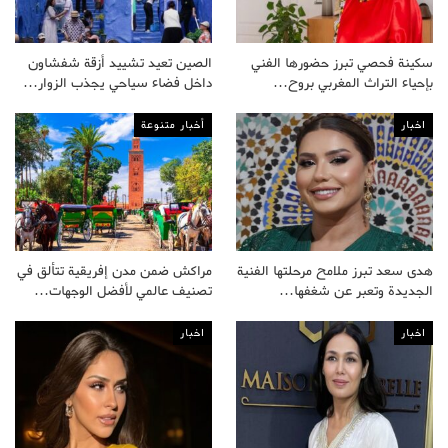
سكينة فحصي تبرز حضورها الفني
الصين تعيد تشييد أزقة شفشاون
بإحياء التراث المغربي بروح…
داخل فضاء سياحي يجذب الزوار…
اخبار
أخبار متنوعة
هدى سعد تبرز ملامح مرحلتها الفنية
مراكش ضمن مدن إفريقية تتألق في
الجديدة وتعبر عن شغفها…
تصنيف عالمي لأفضل الوجهات…
اخبار
اخبار