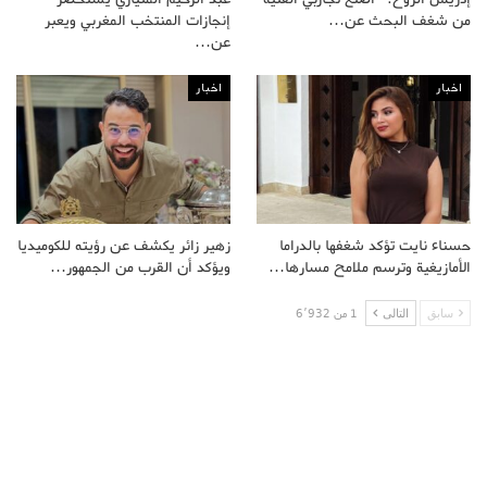
من شغف البحث عن…
إنجازات المنتخب المغربي ويعبر
عن…
اخبار
اخبار
حسناء نايت تؤكد شغفها بالدراما
زهير زائر يكشف عن رؤيته للكوميديا
الأمازيغية وترسم ملامح مسارها…
ويؤكد أن القرب من الجمهور…
سابق
التالى
1 من 6٬932