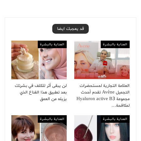
قد يعجبك ايضا
العناية بالبشرة
العناية بالبشرة
العلامة التجارية لمستحضرات
لن يبقى أثر للكلف في بشرتك
التجميل Avène تقدم أحدث
بعد تطبيق هذا القناع الذي
مجموعة Hyaluron active B3
يزيله من العمق
لمكافحة…
العناية بالبشرة
العناية بالبشرة