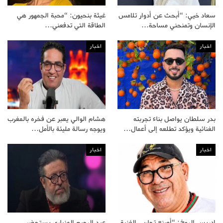
سعاد خيي: “أبحث عن أدوار تلامس
غيثة بنحيون: “محبة الجمهور هي
الإنسان وتمنحني مساحة…
الطاقة التي تدفعني…
اخبار
اخبار
بدر سلطان يواصل بناء تجربته
هشام الوالي يعبر عن فخره بالمغرب
الغنائية ويؤكد تطلعه إلى أعمال…
ويوجه رسالة مليئة بالأمل…
اخبار
اخبار
إدريس الروخ: “أصنع تجاربي الفنية
عبد الرحيم المنياري يستحضر