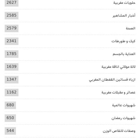
حلويات مغربية
2627
أخبار المشاهير
2585
الصحة
2579
كيك و طورطات
2341
العناية بالجسم
1785
لالة مولاتي اناقة مغربية
1639
ازياء فساتين القفطان المغربي
1347
عصائر و مقبلات مغربية
1162
شهيوات عالمية
680
شهيوات رمضان
650
وصفات لانقاص الوزن
544