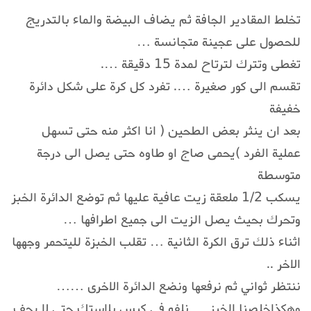
تخلط المقادير الجافة ثم يضاف البيضة والماء بالتدريج
للحصول على عجينة متجانسة …
تغطى وتترك لترتاح لمدة 15 دقيقة ….
تقسم الى كور صغيرة …. تفرد كل كرة على شكل دائرة
خفيفة
بعد ان ينثر بعض الطحين ( انا اكثر منه حتى تسهل
عملية الفرد )يحمى صاج او طاوه حتى يصل الى درجة
متوسطة
يسكب 1/2 ملعقة زيت عافية عليها ثم توضع الدائرة الخبز
وتحرك بحيث يصل الزيت الى جميع اطرافها …
اثناء ذلك ترق الكرة الثانية … تقلب الخبزة لليتحمر وجهها
الاخر ..
ننتظر ثواني ثم نرفعها ونضع الدائرة الاخرى ……
وهكذاخلصنا الخبز … نلفه في كيس بلاستك حتى لا يجف