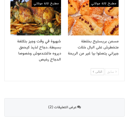
مطبخ لالة مولاتي
مطبخ لالة مولاتي
مسمن بريستيج بخلطة
شهيوة في وقت وجيز بتكلفة
متخطرش على البال خلات
بسيطة..دجاج لذيذ كيحمق
جيراني يتصلوا بيا غير من الريحة
ديروه ماغتندموش وخصوصا
الدجاج رخيص
سابق
التالى
عرض التعليقات (2)