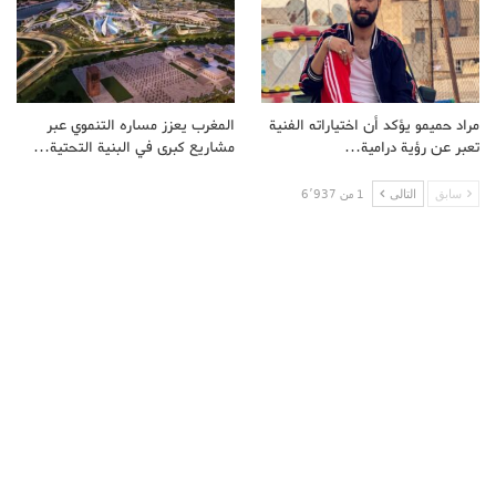
مراد حميمو يؤكد أن اختياراته الفنية
المغرب يعزز مساره التنموي عبر
تعبر عن رؤية درامية…
مشاريع كبرى في البنية التحتية…
سابق
التالى
1 من 6٬937