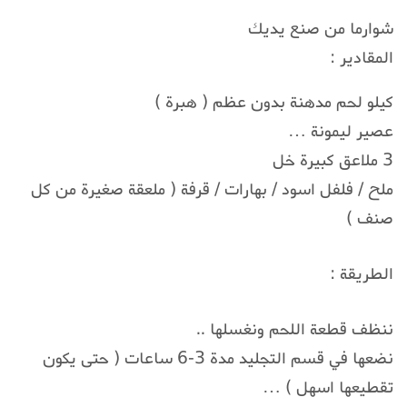
شوارما من صنع يديك
المقادير :
كيلو لحم مدهنة بدون عظم ( هبرة )
عصير ليمونة …
3 ملاعق كبيرة خل
ملح / فلفل اسود / بهارات / قرفة ( ملعقة صغيرة من كل
صنف )
الطريقة :
ننظف قطعة اللحم ونغسلها ..
نضعها في قسم التجليد مدة 3-6 ساعات ( حتى يكون
تقطيعها اسهل ) …