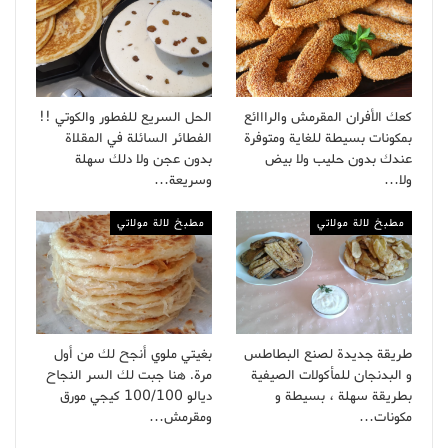
كعك الأفران المقرمش والرااائع
الحل السريع للفطور والكوتي !!
بمكونات بسيطة للغاية ومتوفرة
الفطائر السائلة في المقلاة
عندك بدون حليب ولا بيض
بدون عجن ولا دلك سهلة
ولا…
وسريعة…
مطبخ لالة مولاتي
مطبخ لالة مولاتي
طريقة جديدة لصنع البطاطس
بغيتي ملوي أنجح لك من أول
و البدنجان للمأكولات الصيفية
مرة. هنا جبت لك السر النجاح
بطريقة سهلة ، بسيطة و
ديالو 100/100 كيجي مورق
مكونات…
ومقرمش…