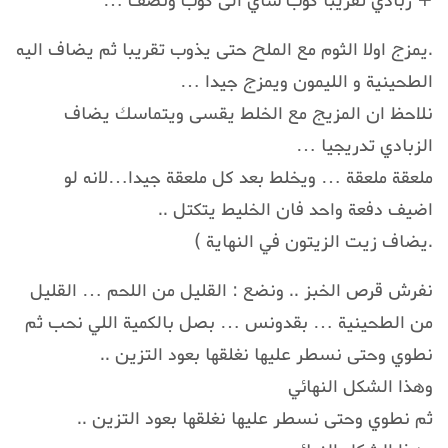
+ زبادي تقريبا كوب شاي الى كوب ونصف …
.يمزج اولا الثوم مع الملح حتى يذوب تقريبا ثم يضاف اليه
الطحينية و الليمون ويمزج جيدا …
نلاحظ ان المزيج مع الخلط يقسى ويتماسك يضاف
الزبادي تدريجيا …
ملعقة ملعقة … ويخلط بعد كل ملعقة جيدا…لانه لو
اضيف دفعة واحد فان الخليط يتكتل ..
.يضاف زيت الزيتون في النهاية )
نفرش قرص الخبز .. ونضع : القليل من اللحم … القليل
من الطحينية … بقدونس … بصل بالكمية اللي نحب ثم
نطوي وحتى نسطر عليها نغلقها بعود التزين ..
وهذا الشكل النهائي
ثم نطوي وحتى نسطر عليها نغلقها بعود التزين ..