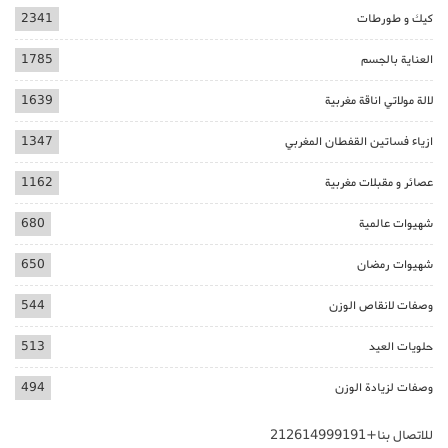
كيك و طورطات
2341
العناية بالجسم
1785
لالة مولاتي اناقة مغربية
1639
ازياء فساتين القفطان المغربي
1347
عصائر و مقبلات مغربية
1162
شهيوات عالمية
680
شهيوات رمضان
650
وصفات لانقاص الوزن
544
حلويات العيد
513
وصفات لزيادة الوزن
494
للاتصال بنا+212614999191