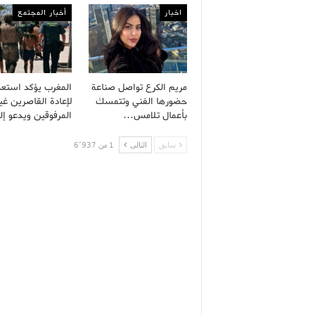
اخبار
أخبار المجتمع
مريم الكرع تواصل صناعة
المغرب يؤكد استعد
حضورها الفني وتتمسك
لإعادة القاصرين غي
بأعمال تلامس…
المرفوقين ويدعو إ
سابق
التالى
1 من 6٬937