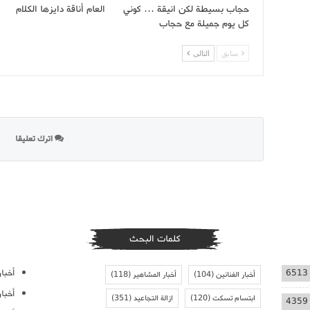
حجاب بسيطة لكن انيقة … كوني
العام أناقة دايزها الكلام
كل يوم جميلة مع حجاب
سابق
التالى
اترك تعليقا
كلمات البحث
أخبار
6513
أخبار الفنانين
(104)
أخبار المشاهير
(118)
أخبا
ابتسام تسكت
(120)
ازالة التجاعيد
(351)
4359