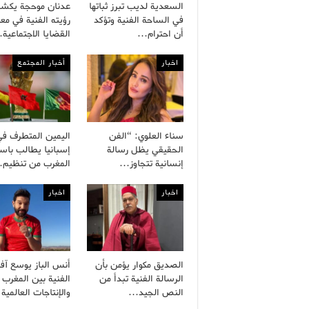
السعدية لديب تبرز ثباتها
عدنان موحجة يكش
في الساحة الفنية وتؤكد
رؤيته الفنية في معا
أن احترام…
القضايا الاجتماعية
اخبار
أخبار المجتمع
سناء العلوي: “الفن
اليمين المتطرف في
الحقيقي يظل رسالة
إسبانيا يطالب باست
إنسانية تتجاوز…
المغرب من تنظيم
اخبار
اخبار
الصديق مكوار يؤمن بأن
أنس الباز يوسع آفا
الرسالة الفنية تبدأ من
الفنية بين المغرب
النص الجيد…
والإنتاجات العالمية