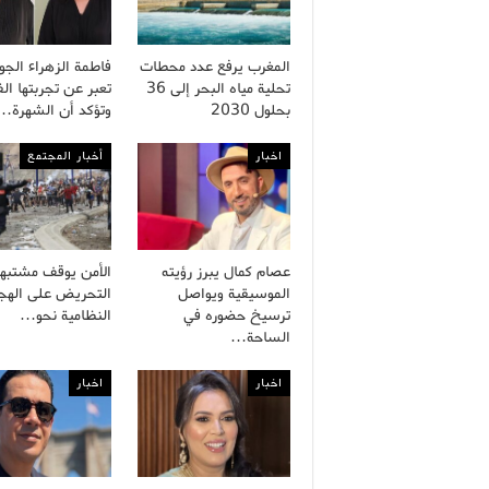
المغرب يرفع عدد محطات
فاطمة الزهراء الج
تحلية مياه البحر إلى 36
تعبر عن تجربتها الف
بحلول 2030
وتؤكد أن الشهرة…
اخبار
أخبار المجتمع
عصام كمال يبرز رؤيته
الأمن يوقف مشتبه
الموسيقية ويواصل
التحريض على الهجر
ترسيخ حضوره في
النظامية نحو…
الساحة…
اخبار
اخبار