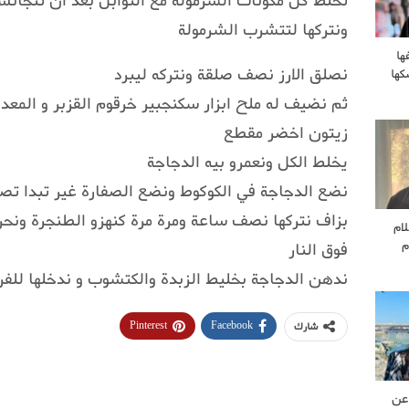
تخلط كل مكونات الشرمولة مع التوابل بعد ان تتجان
ونتركها لتتشرب الشرمولة
ها
نصلق الارز نصف صلقة ونتركه ليبرد
كها
ثم نضيف له ملح ابزار سكنجبير خرقوم القزبر و المعد
زيتون اخضر مقطع
يخلط الكل ونعمرو بيه الدجاجة
نضع الدجاجة في الكوكوط ونضع الصفارة غير تبدا تصف
بزاف نتركها نصف ساعة ومرة مرة كنهزو الطنجرة ون
لام
م
فوق النار
ندهن الدجاجة بخليط الزبدة والكتشوب و ندخلها للفر
Pinterest
Facebook
شارك
عن