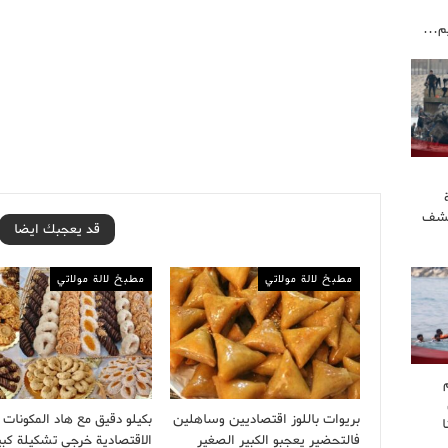
يم…
كشف
قد يعجبك ايضا
مطبخ لالة مولاتي
مطبخ لالة مولاتي
بريوات باللوز اقتصاديين وساهلين
بكيلو دقيق مع هاد المكونات
فالتحضير يعجبو الكبير الصغير
الاقتصادية خرجي تشكيلة كبي