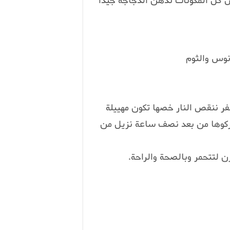
س كل المكونات ندهن الدجاجة جيدا
نوس والثوم
ر ننقص النار خصها تكون مهييلة
حركوها من بعد نصف ساعة نزيل من
ن لتتحمر وبالصحة والراحة.