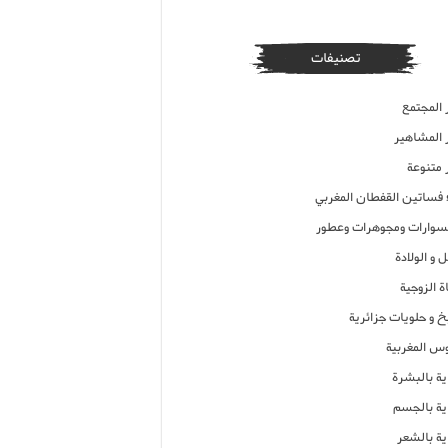
تصنيفات
 المجتمع
ر المشاهير
 متنوعة
ء فساتين القفطان المغربي
وارات ومجوهرات وعطور
 و الولادة
ة الزوجية
خ و حلويات جزائرية
وس المغربية
ية بالبشرة
اية بالجسم
ية بالشعر