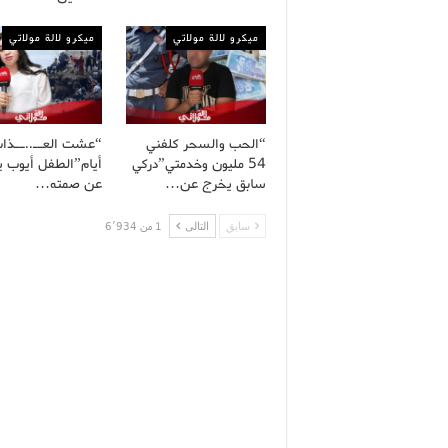
ميكرو لالة مولاتي
ميكرو لالة مولاتي
“الحب والسحر كلفني
54 مليون وخدمتي”دركي
أيام”الطفل أيوب 
سابق يخرج عن…
عن صمته…
سابق
التالى
1 من 6٬934