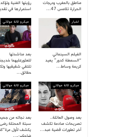
مناطق بالمغرب ودرجات
رؤيتها الفنية وتؤكد
الحرارة تلامس 47…
استمرارها في تقد
اخبار
ميكرو لالة مولاتي
الفيلم السينمائي
بعد مناشدتها
“السمطة كدور” يعيد
للعثورعليهما خديجة
كريمة وساط…
تلتقي شقيقيها وت
حقائق…
ميكرو لالة مولاتي
ميكرو لالة مولاتي
بعد وصول العائلة..
بعد نجاته من جحيم
تصريحات صادمة تكشف
سبتة المحتلة رضى
آخر تطورات قضية عبد…
يكشف لأول مرة“كنا
ضاحكين…