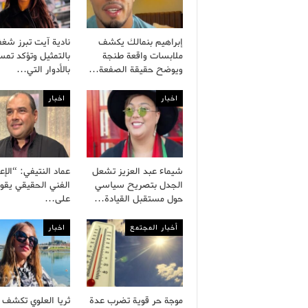
إبراهيم بنمالك يكشف
نادية آيت تبرز شغف
ملابسات واقعة طنجة
بالتمثيل وتؤكد تمس
ويوضح حقيقة الصفعة…
بالأدوار التي…
اخبار
اخبار
شيماء عبد العزيز تشعل
عماد النتيفي: “الإع
الجدل بتصريح سياسي
الفني الحقيقي يقو
حول مستقبل القيادة…
على…
أخبار المجتمع
اخبار
موجة حر قوية تضرب عدة
ثريا العلوي تكشف 