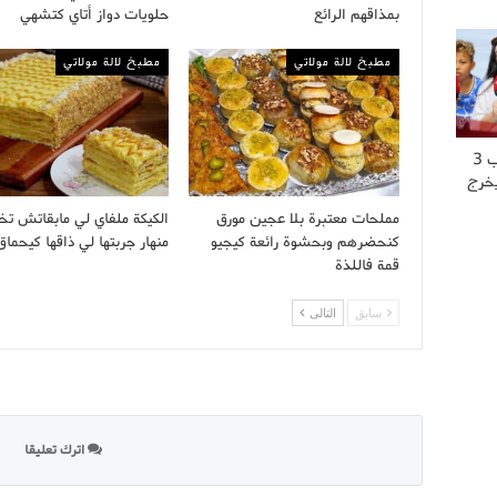
بمذاقهم الرائع
حلويات دواز أتاي كتشهي
مطبخ لالة مولاتي
مطبخ لالة مولاتي
“عشت العــ..ــذاب 3
يخرج
مملحات معتبرة بلا عجين مورق
الكيكة ملفاي لي مابقاتش تخ
كنحضرهم وبحشوة رائعة كيجيو
منهار جربتها لي ذاقها كيحماق
قمة فاللذة
سابق
التالى
اترك تعليقا