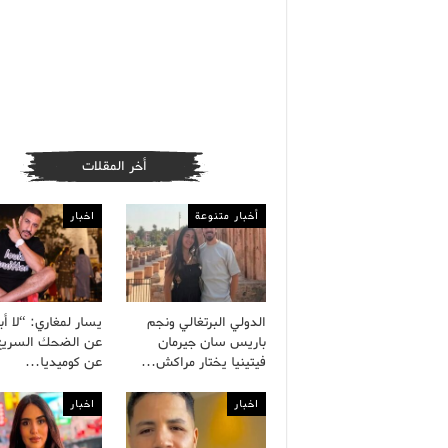
أخر المقلات
أخبار متنوعة
اخبار
الدولي البرتغالي ونجم
يسار لمغاري: “لا أ
باريس سان جيرمان
عن الضحك السريع
فيتينيا يختار مراكش…
عن كوميديا…
اخبار
اخبار