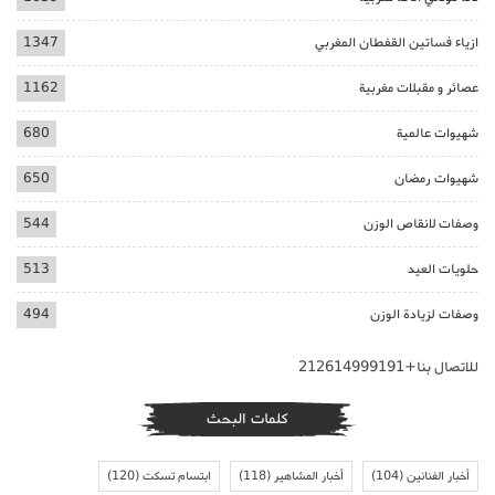
ازياء فساتين القفطان المغربي
1347
عصائر و مقبلات مغربية
1162
شهيوات عالمية
680
شهيوات رمضان
650
وصفات لانقاص الوزن
544
حلويات العيد
513
وصفات لزيادة الوزن
494
للاتصال بنا+212614999191
كلمات البحث
أخبار الفنانين
(104)
أخبار المشاهير
(118)
ابتسام تسكت
(120)