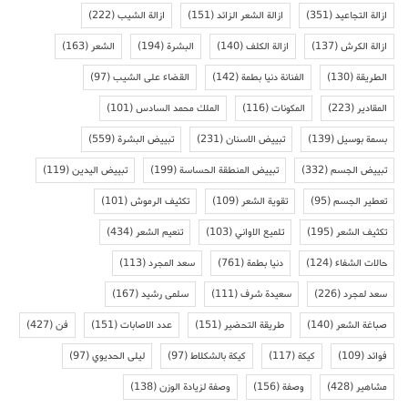
ازالة التجاعيد
(351)
ازالة الشعر الزائد
(151)
ازالة الشيب
(222)
ازالة الكرش
(137)
ازالة الكلف
(140)
البشرة
(194)
الشعر
(163)
الطريقة
(130)
الفنانة دنيا بطمة
(142)
القضاء على الشيب
(97)
المقادير
(223)
المكونات
(116)
الملك محمد السادس
(101)
بسمة بوسيل
(139)
تبييض الاسنان
(231)
تبييض البشرة
(559)
تبييض الجسم
(332)
تبييض المنطقة الحساسة
(199)
تبييض اليدين
(119)
تعطير الجسم
(95)
تقوية الشعر
(109)
تكثيف الرموش
(101)
تكثيف الشعر
(195)
تلميع الاواني
(103)
تنعيم الشعر
(434)
حالات الشفاء
(124)
دنيا بطمة
(761)
سعد المجرد
(113)
سعد لمجرد
(226)
سعيدة شرف
(111)
سلمى رشيد
(167)
صباغة الشعر
(140)
طريقة التحضير
(151)
عدد الاصابات
(151)
فن
(427)
فوائد
(109)
كيكة
(117)
كيكة بالشكلاط
(97)
ليلى الحديوي
(97)
مشاهير
(428)
وصفة
(156)
وصفة لزيادة الوزن
(138)