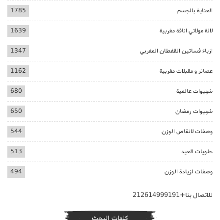
العناية بالجسم
1785
لالة مولاتي اناقة مغربية
1639
ازياء فساتين القفطان المغربي
1347
عصائر و مقبلات مغربية
1162
شهيوات عالمية
680
شهيوات رمضان
650
وصفات لانقاص الوزن
544
حلويات العيد
513
وصفات لزيادة الوزن
494
للاتصال بنا+212614999191
كلمات البحث