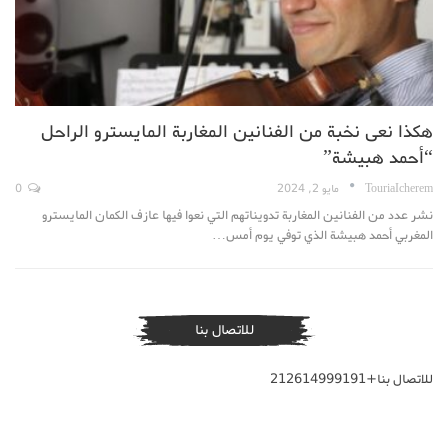
هكذا نعى نخبة من الفنانين المغاربة المايسترو الراحل
“أحمد هبيشة”
TouriaIcherem
مايو 2, 2024
0
نشر عدد من الفنانين المغاربة تدويناتهم التي نعوا فيها عازف الكمان المايسترو
المغربي أحمد هبيشة الذي توفي يوم أمس…
للاتصال بنا
للاتصال بنا+212614999191