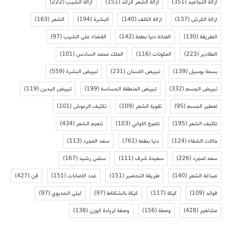
ازالة التجاعيد
(351)
ازالة الشعر الزائد
(151)
ازالة الشيب
(222)
ازالة الكرش
(137)
ازالة الكلف
(140)
البشرة
(194)
الشعر
(163)
الطريقة
(130)
الفنانة دنيا بطمة
(142)
القضاء على الشيب
(97)
المقادير
(223)
المكونات
(116)
الملك محمد السادس
(101)
بسمة بوسيل
(139)
تبييض الاسنان
(231)
تبييض البشرة
(559)
تبييض الجسم
(332)
تبييض المنطقة الحساسة
(199)
تبييض اليدين
(119)
تعطير الجسم
(95)
تقوية الشعر
(109)
تكثيف الرموش
(101)
تكثيف الشعر
(195)
تلميع الاواني
(103)
تنعيم الشعر
(434)
حالات الشفاء
(124)
دنيا بطمة
(761)
سعد المجرد
(113)
سعد لمجرد
(226)
سعيدة شرف
(111)
سلمى رشيد
(167)
صباغة الشعر
(140)
طريقة التحضير
(151)
عدد الاصابات
(151)
فن
(427)
فوائد
(109)
كيكة
(117)
كيكة بالشكلاط
(97)
ليلى الحديوي
(97)
مشاهير
(428)
وصفة
(156)
وصفة لزيادة الوزن
(138)