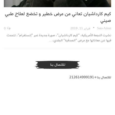
كيم كارداشيان تعاني من مرض خطير و تخضع لعلاج طبي
صيني
Sara-Adoui
فبراير 11, 2019
0
نشرت النجمة الأمريكية، "كيم كارداشيان"، صورة جديدة عبر "إنستغرام"، تتحدث
فيها عن معاناتها مع مرض "الصدفية" الجلدي،…
للاتصال بنا
للاتصال بنا+212614999191