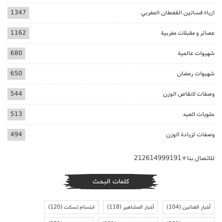
ازياء فساتين القفطان المغربي
1347
عصائر و مقبلات مغربية
1162
شهيوات عالمية
680
شهيوات رمضان
650
وصفات لانقاص الوزن
544
حلويات العيد
513
وصفات لزيادة الوزن
494
للاتصال بنا+212614999191
كلمات البحث
أخبار الفنانين
(104)
أخبار المشاهير
(118)
ابتسام تسكت
(120)