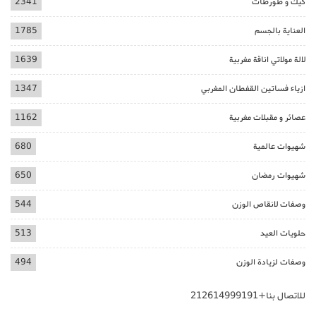
كيك و طورطات
2341
العناية بالجسم
1785
لالة مولاتي اناقة مغربية
1639
ازياء فساتين القفطان المغربي
1347
عصائر و مقبلات مغربية
1162
شهيوات عالمية
680
شهيوات رمضان
650
وصفات لانقاص الوزن
544
حلويات العيد
513
وصفات لزيادة الوزن
494
للاتصال بنا+212614999191