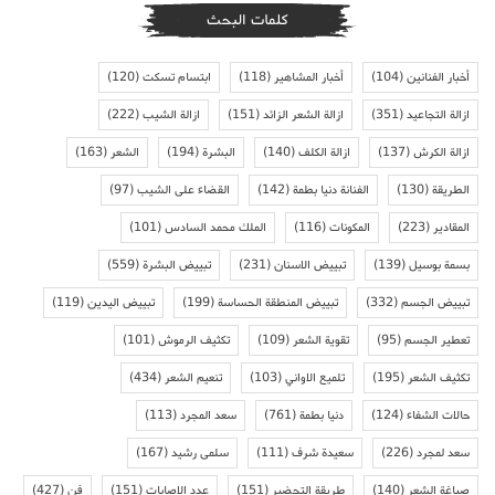
كلمات البحث
أخبار الفنانين
(104)
أخبار المشاهير
(118)
ابتسام تسكت
(120)
ازالة التجاعيد
(351)
ازالة الشعر الزائد
(151)
ازالة الشيب
(222)
ازالة الكرش
(137)
ازالة الكلف
(140)
البشرة
(194)
الشعر
(163)
الطريقة
(130)
الفنانة دنيا بطمة
(142)
القضاء على الشيب
(97)
المقادير
(223)
المكونات
(116)
الملك محمد السادس
(101)
بسمة بوسيل
(139)
تبييض الاسنان
(231)
تبييض البشرة
(559)
تبييض الجسم
(332)
تبييض المنطقة الحساسة
(199)
تبييض اليدين
(119)
تعطير الجسم
(95)
تقوية الشعر
(109)
تكثيف الرموش
(101)
تكثيف الشعر
(195)
تلميع الاواني
(103)
تنعيم الشعر
(434)
حالات الشفاء
(124)
دنيا بطمة
(761)
سعد المجرد
(113)
سعد لمجرد
(226)
سعيدة شرف
(111)
سلمى رشيد
(167)
صباغة الشعر
(140)
طريقة التحضير
(151)
عدد الاصابات
(151)
فن
(427)