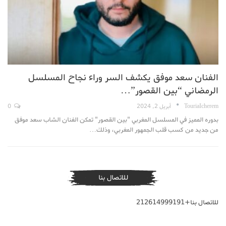
الفنان سعد موفق يكشف السر وراء نجاح المسلسل
الرمضاني “بين القصور”…
TouriaIcherem
أبريل 2, 2024
0
بدوره المميز في المسلسل المغربي "بين القصور" تمكن الفنان الشاب سعد موفق
من جديد من كسب قلب الجمهور المغربي، وذلك…
للاتصال بنا
للاتصال بنا+212614999191