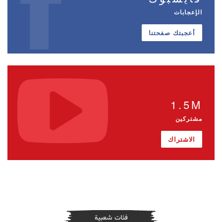
الإعجابات
أعجبتك صفحتنا
1.5M
مشتركين
الاشتراك
فئات شعبية