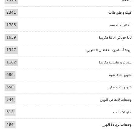
الصحة
2579
كيك و طورطات
2341
العناية بالجسم
1785
لالة مولاتي اناقة مغربية
1639
ازياء فساتين القفطان المغربي
1347
عصائر و مقبلات مغربية
1162
شهيوات عالمية
680
شهيوات رمضان
650
وصفات لانقاص الوزن
544
حلويات العيد
513
وصفات لزيادة الوزن
494