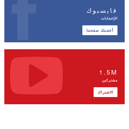
فايسبوك
الإعجابات
أعجبتك صفحتنا
1.5M
مشتركين
الاشتراك