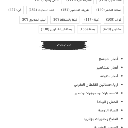
سعد لمجرد
(226)
سعيدة شرف
(111)
سلمى رشيد
(167)
صباغة الشعر
(140)
طريقة التحضير
(151)
عدد الاصابات
(151)
فن
(427)
فوائد
(109)
كيكة
(117)
كيكة بالشكلاط
(97)
ليلى الحديوي
(97)
مشاهير
(428)
وصفة
(156)
وصفة لزيادة الوزن
(138)
تصنيفات
أخبار المجتمع
أخبار المشاهير
أخبار متنوعة
ازياء فساتين القفطان المغربي
اكسسوارات ومجوهرات وعطور
الحمل و الولادة
الحياة الزوجية
الطبخ و حلويات جزائرية
العروس المغربية