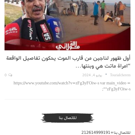
أول ظهور لناجين من قارب الموت يحكون تفاصيل الواقعة
“امراة ماتت هي وبنتها…
TouriaIcherem
يوليو 4, 2024
0
https://www.youtube.com/watch?v=zFg3yFOiw-s var main_video =
"zFg3yFOiw-s";
للاتصال بنا
للاتصال بنا+212614999191