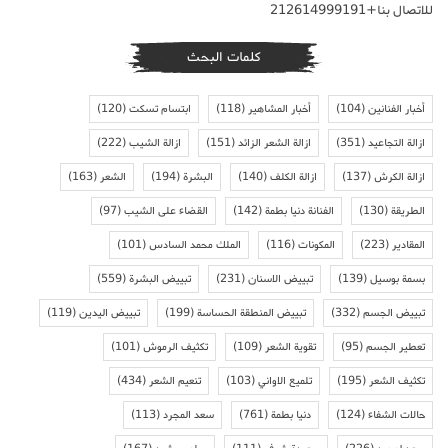
للاتصال بنا+212614999191
كلمات البحث
أخبار الفنانين
(104)
أخبار المشاهير
(118)
ابتسام تسكت
(120)
ازالة التجاعيد
(351)
ازالة الشعر الزائد
(151)
ازالة الشيب
(222)
ازالة الكرش
(137)
ازالة الكلف
(140)
البشرة
(194)
الشعر
(163)
الطريقة
(130)
الفنانة دنيا بطمة
(142)
القضاء على الشيب
(97)
المقادير
(223)
المكونات
(116)
الملك محمد السادس
(101)
بسمة بوسيل
(139)
تبييض الاسنان
(231)
تبييض البشرة
(559)
تبييض الجسم
(332)
تبييض المنطقة الحساسة
(199)
تبييض اليدين
(119)
تعطير الجسم
(95)
تقوية الشعر
(109)
تكثيف الرموش
(101)
تكثيف الشعر
(195)
تلميع الاواني
(103)
تنعيم الشعر
(434)
حالات الشفاء
(124)
دنيا بطمة
(761)
سعد المجرد
(113)