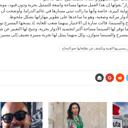
ز” بقولها إن هذا العمل منحها مساحة واسعة للتمثيل بحرية ودون قيود، مو
لية كبيرة، خاصة وأنها ما زالت تبني مسارها في عالم الدراما. وأوضحت أن 
أدوار مركبة وصعبة، وهو ما ساعدها على تطوير مهاراتها بشكل ملحوظ.
والسينما، قالت سارة إن الاختيار بينهما صعب للغاية، إذ يمنحها المسرح تو
نما توفر لها السينما مساحة أكبر لتجسيد الأدوار بحرية، وتتيح لها التعبير 
مسرح والسينما متوازن، وكل منهما يمثل لها تجربة مميزة تضيف إلى مسيرتها
 مسيرتها الفنية وتكشف عن تطلعاتها نحو النجاح