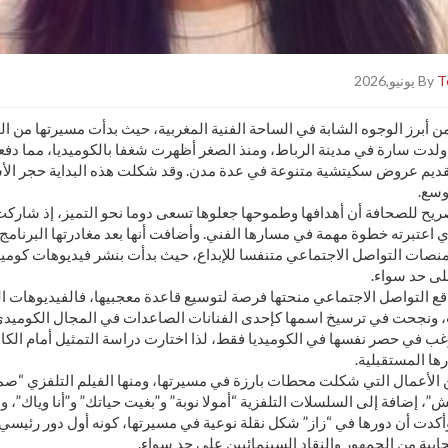
By
T
ن أبرز الوجوه الشابة في الساحة الفنية المغربية، حيث بدأت مسيرتها من ا
 ولدت سارة في مدينة الرباط، ومنذ الصغر أظهرت شغفا بالكوميديا، مما دف
ديم عروض سكيتشية متنوعة في عدة مدن. وقد شكلت هذه البداية حجر الأس
وسع.
 للصحافة أن أهدافها وطموحها جعلوها تسعى دوما نحو التميز، إذ شاركت
ذي اعتبرته خطوة مهمة في مسارها الفني. وأضافت أنها بعد مغادرتها البر
نصات التواصل الاجتماعي متنفسا للإبداع، حيث بدأت بنشر فيديوهات كومي
لى حد سواء.
ع التواصل الاجتماعي منحتها فرصة لتوسيع قاعدة معجبيها، فالفيديوهات ا
ب، ونجحت في ترسيخ اسمها كإحدى الفنانات الصاعدات في المجال الكوميدي
رغب في حصر نفسها في الكوميديا فقط، لذا اختارت دراسة التمثيل أمام الكام
ها المستقبلية.
الأعمال التي شكلت محطات بارزة في مسيرتها، ومنها الفيلم التلفزي “صم
”، إضافة إلى السلسلات التلفزية “أمولا نوبة” و”بغيت حياتك” و”أنا وياك”، و
وأكدت أن دورها في “زاز” شكل نقلة نوعية في مسيرتها، كونه أول دور رئيسي 
بية من الجمهور والنقاد السينمائيين على حد سواء.