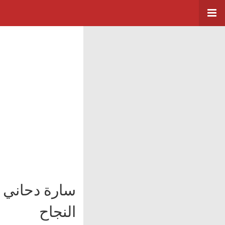
سارة دحاني ت
النجاح