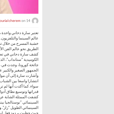
on 14 يونيو,2026
ouriaIcherem
تعتبر سارة دحاني واحدة م
عالم السينما والتلفزيون.
خشبة المسرح من خلال تق
الطريق نحو عالم الفن الأ
كشف سارة دحاني في تصريح
الكوميدية “ستانداب”، ال
جائحة كورونا، وجدت في م
الجمهور الصغير والكبير ع
وأشارت سارة إلى أن مواق
انتشارا واسعا بين الشبا
سواء. كما أكدت أنها لم ت
قدراتها وتوسيع نطاق أدوار
كشفت الممثلة الشابة عن 
السينمائي “نوستالجيا بيتش
السينمائي الطويل “زاز”. 
حيث حظيت بردود فعل إيجا